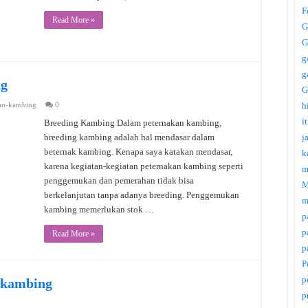
F
Read More »
G
G
g
g
ng
G
an-kambing
0
h
i
Breeding Kambing Dalam peternakan kambing,
breeding kambing adalah hal mendasar dalam
j
beternak kambing. Kenapa saya katakan mendasar,
k
karena kegiatan-kegiatan peternakan kambing seperti
m
penggemukan dan pemerahan tidak bisa
M
berkelanjutan tanpa adanya breeding. Penggemukan
m
kambing memerlukan stok …
p
p
Read More »
p
P
p
 kambing
p