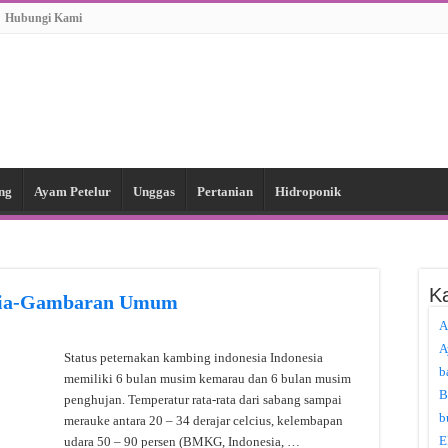
Hubungi Kami
ng
Ayam Petelur
Unggas
Pertanian
Hidroponik
Ka
esia-Gambaran Umum
A
A
Status peternakan kambing indonesia Indonesia
b
memiliki 6 bulan musim kemarau dan 6 bulan musim
B
penghujan. Temperatur rata-rata dari sabang sampai
b
merauke antara 20 – 34 derajar celcius, kelembapan
E
udara 50 – 90 persen (BMKG, Indonesia, …