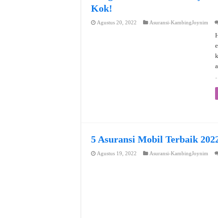
Kok!
Agustus 20, 2022
Asuransi-KambingJoynim
H
e
a
5 Asuransi Mobil Terbaik 202
Agustus 19, 2022
Asuransi-KambingJoynim