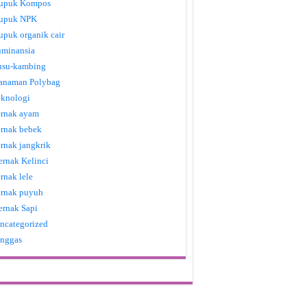
upuk Kompos
upuk NPK
upuk organik cair
uminansia
usu-kambing
anaman Polybag
eknologi
ernak ayam
ernak bebek
ernak jangkrik
ernak Kelinci
ernak lele
ernak puyuh
ernak Sapi
ncategorized
nggas