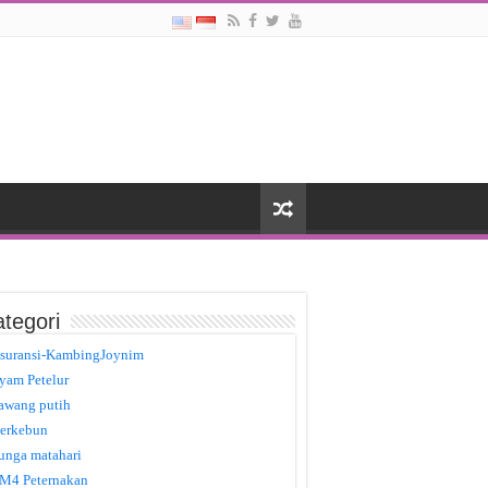
tegori
suransi-KambingJoynim
yam Petelur
awang putih
erkebun
unga matahari
M4 Peternakan