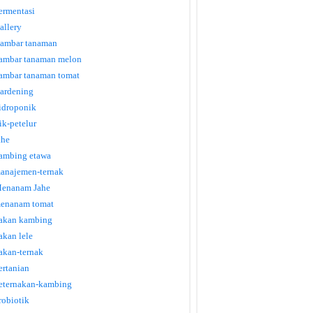
ermentasi
allery
ambar tanaman
ambar tanaman melon
ambar tanaman tomat
ardening
idroponik
tik-petelur
ahe
ambing etawa
anajemen-ternak
enanam Jahe
enanam tomat
akan kambing
akan lele
akan-ternak
ertanian
eternakan-kambing
robiotik