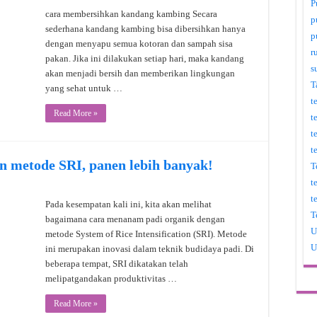
P
cara membersihkan kandang kambing Secara
p
sederhana kandang kambing bisa dibersihkan hanya
p
dengan menyapu semua kotoran dan sampah sisa
r
pakan. Jika ini dilakukan setiap hari, maka kandang
s
akan menjadi bersih dan memberikan lingkungan
T
yang sehat untuk …
t
Read More »
t
t
t
n metode SRI, panen lebih banyak!
T
t
t
Pada kesempatan kali ini, kita akan melihat
T
bagaimana cara menanam padi organik dengan
U
metode System of Rice Intensification (SRI). Metode
U
ini merupakan inovasi dalam teknik budidaya padi. Di
beberapa tempat, SRI dikatakan telah
melipatgandakan produktivitas …
Read More »