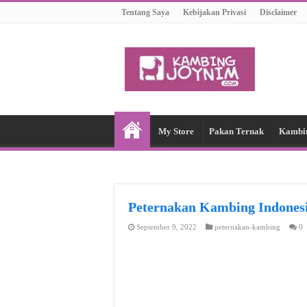
Tentang Saya
Kebijakan Privasi
Disclaimer
My Store
Pakan Ternak
Kambi
Peternakan Kambing Indon
September 9, 2022
peternakan-kambing
0