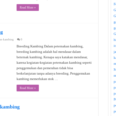
F
Read More »
G
G
g
g
ng
G
an-kambing
0
h
i
Breeding Kambing Dalam peternakan kambing,
breeding kambing adalah hal mendasar dalam
j
beternak kambing. Kenapa saya katakan mendasar,
k
karena kegiatan-kegiatan peternakan kambing seperti
m
penggemukan dan pemerahan tidak bisa
M
berkelanjutan tanpa adanya breeding. Penggemukan
m
kambing memerlukan stok …
p
p
Read More »
p
P
p
 kambing
p