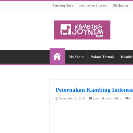
Tentang Saya
Kebijakan Privasi
Disclaimer
My Store
Pakan Ternak
Kambi
Peternakan Kambing Indon
September 9, 2022
peternakan-kambing
0