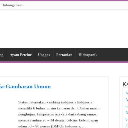
Hubungi Kami
ng
Ayam Petelur
Unggas
Pertanian
Hidroponik
Ka
esia-Gambaran Umum
A
A
Status peternakan kambing indonesia Indonesia
b
memiliki 6 bulan musim kemarau dan 6 bulan musim
B
penghujan. Temperatur rata-rata dari sabang sampai
b
merauke antara 20 – 34 derajar celcius, kelembapan
E
udara 50 – 90 persen (BMKG, Indonesia, …