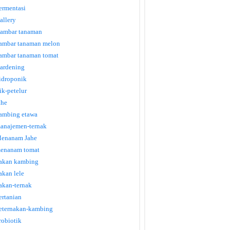
ermentasi
allery
ambar tanaman
ambar tanaman melon
ambar tanaman tomat
ardening
idroponik
tik-petelur
ahe
ambing etawa
anajemen-ternak
enanam Jahe
enanam tomat
akan kambing
akan lele
akan-ternak
ertanian
eternakan-kambing
robiotik