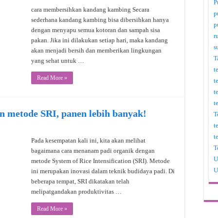
P
cara membersihkan kandang kambing Secara
p
sederhana kandang kambing bisa dibersihkan hanya
p
dengan menyapu semua kotoran dan sampah sisa
r
pakan. Jika ini dilakukan setiap hari, maka kandang
s
akan menjadi bersih dan memberikan lingkungan
T
yang sehat untuk …
t
Read More »
t
t
t
n metode SRI, panen lebih banyak!
T
t
t
Pada kesempatan kali ini, kita akan melihat
T
bagaimana cara menanam padi organik dengan
U
metode System of Rice Intensification (SRI). Metode
U
ini merupakan inovasi dalam teknik budidaya padi. Di
beberapa tempat, SRI dikatakan telah
melipatgandakan produktivitas …
Read More »