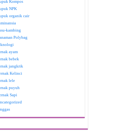
upuk Kompos
upuk NPK
upuk organik cair
uminansia
usu-kambing
anaman Polybag
eknologi
ernak ayam
ernak bebek
ernak jangkrik
ernak Kelinci
ernak lele
ernak puyuh
ernak Sapi
ncategorized
nggas