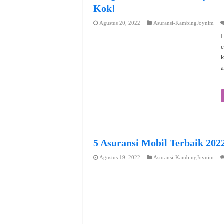
Kok!
Agustus 20, 2022
Asuransi-KambingJoynim
H
e
a
5 Asuransi Mobil Terbaik 202
Agustus 19, 2022
Asuransi-KambingJoynim