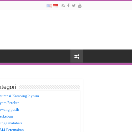
tegori
suransi-KambingJoynim
yam Petelur
awang putih
erkebun
unga matahari
M4 Peternakan