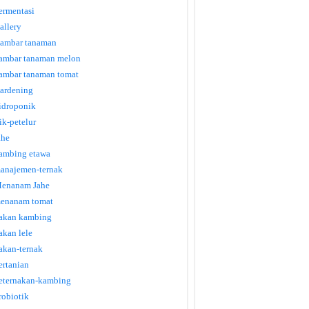
ermentasi
allery
ambar tanaman
ambar tanaman melon
ambar tanaman tomat
ardening
idroponik
tik-petelur
ahe
ambing etawa
anajemen-ternak
enanam Jahe
enanam tomat
akan kambing
akan lele
akan-ternak
ertanian
eternakan-kambing
robiotik