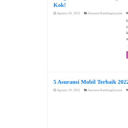
Kok!
Agustus 20, 2022
Asuransi-KambingJoynim
H
e
a
5 Asuransi Mobil Terbaik 202
Agustus 19, 2022
Asuransi-KambingJoynim