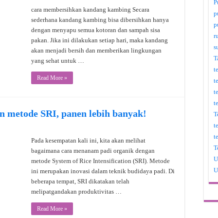
P
cara membersihkan kandang kambing Secara
p
sederhana kandang kambing bisa dibersihkan hanya
p
dengan menyapu semua kotoran dan sampah sisa
r
pakan. Jika ini dilakukan setiap hari, maka kandang
s
akan menjadi bersih dan memberikan lingkungan
T
yang sehat untuk …
t
Read More »
t
t
t
n metode SRI, panen lebih banyak!
T
t
t
Pada kesempatan kali ini, kita akan melihat
T
bagaimana cara menanam padi organik dengan
U
metode System of Rice Intensification (SRI). Metode
U
ini merupakan inovasi dalam teknik budidaya padi. Di
beberapa tempat, SRI dikatakan telah
melipatgandakan produktivitas …
Read More »