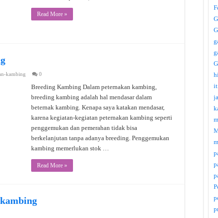
F
Read More »
G
G
g
g
ng
G
an-kambing
0
h
i
Breeding Kambing Dalam peternakan kambing,
breeding kambing adalah hal mendasar dalam
j
beternak kambing. Kenapa saya katakan mendasar,
k
karena kegiatan-kegiatan peternakan kambing seperti
m
penggemukan dan pemerahan tidak bisa
M
berkelanjutan tanpa adanya breeding. Penggemukan
m
kambing memerlukan stok …
p
p
Read More »
p
P
p
 kambing
p