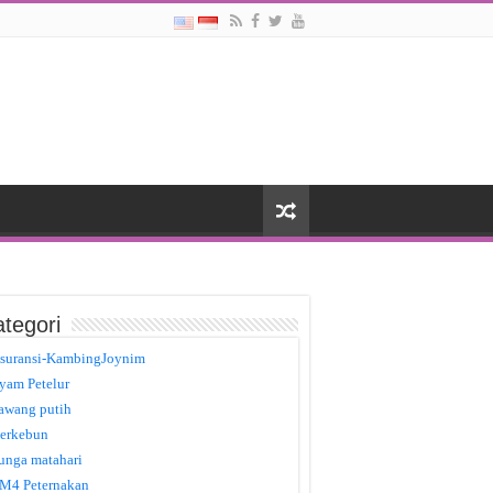
tegori
suransi-KambingJoynim
yam Petelur
awang putih
erkebun
unga matahari
M4 Peternakan