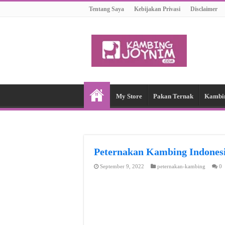
Tentang Saya
Kebijakan Privasi
Disclaimer
My Store
Pakan Ternak
Kambi
Peternakan Kambing Indon
September 9, 2022
peternakan-kambing
0