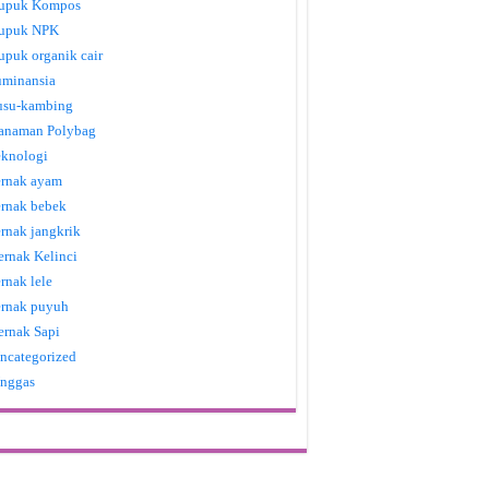
upuk Kompos
upuk NPK
upuk organik cair
uminansia
usu-kambing
anaman Polybag
eknologi
ernak ayam
ernak bebek
ernak jangkrik
ernak Kelinci
ernak lele
ernak puyuh
ernak Sapi
ncategorized
nggas