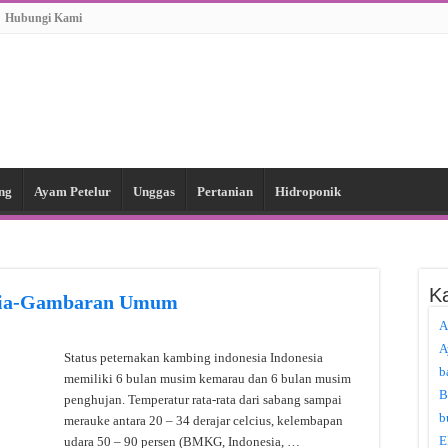
Hubungi Kami
ng
Ayam Petelur
Unggas
Pertanian
Hidroponik
Ka
esia-Gambaran Umum
A
A
Status peternakan kambing indonesia Indonesia
b
memiliki 6 bulan musim kemarau dan 6 bulan musim
B
penghujan. Temperatur rata-rata dari sabang sampai
b
merauke antara 20 – 34 derajar celcius, kelembapan
E
udara 50 – 90 persen (BMKG, Indonesia, …