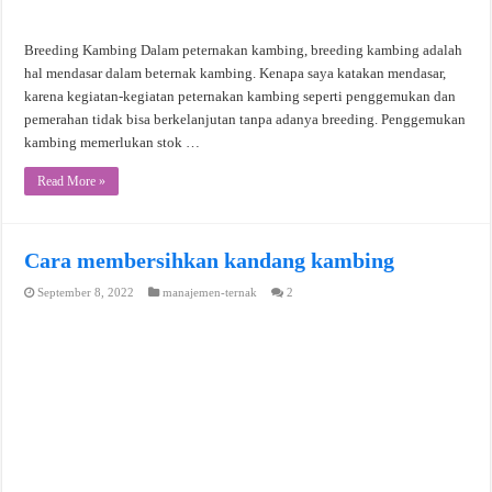
Breeding Kambing Dalam peternakan kambing, breeding kambing adalah
hal mendasar dalam beternak kambing. Kenapa saya katakan mendasar,
karena kegiatan-kegiatan peternakan kambing seperti penggemukan dan
pemerahan tidak bisa berkelanjutan tanpa adanya breeding. Penggemukan
kambing memerlukan stok …
Read More »
Cara membersihkan kandang kambing
September 8, 2022
manajemen-ternak
2