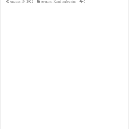
Agustus 10, 2022
Asuransi-KambingJoynim
0