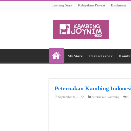
Tentang Saya
Kebijakan Privasi
Disclaimer
My Store
Pakan Ternak
Kambi
Peternakan Kambing Indon
September 9, 2022
peternakan-kambing
0