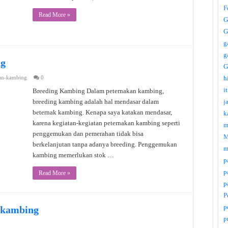
F
Read More »
G
G
g
g
ng
G
an-kambing
0
h
i
Breeding Kambing Dalam peternakan kambing,
breeding kambing adalah hal mendasar dalam
j
beternak kambing. Kenapa saya katakan mendasar,
k
karena kegiatan-kegiatan peternakan kambing seperti
m
penggemukan dan pemerahan tidak bisa
M
berkelanjutan tanpa adanya breeding. Penggemukan
m
kambing memerlukan stok …
p
p
Read More »
p
P
p
 kambing
p