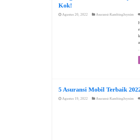
Kok!
Agustus 20, 2022
Asuransi-KambingJoynim
H
e
a
5 Asuransi Mobil Terbaik 202
Agustus 19, 2022
Asuransi-KambingJoynim