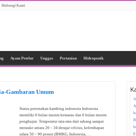
Hubungi Kami
ng
Ayam Petelur
Unggas
Pertanian
Hidroponik
Ka
esia-Gambaran Umum
A
A
Status peternakan kambing indonesia Indonesia
b
memiliki 6 bulan musim kemarau dan 6 bulan musim
B
penghujan. Temperatur rata-rata dari sabang sampai
b
merauke antara 20 – 34 derajar celcius, kelembapan
E
udara 50 – 90 persen (BMKG, Indonesia, …