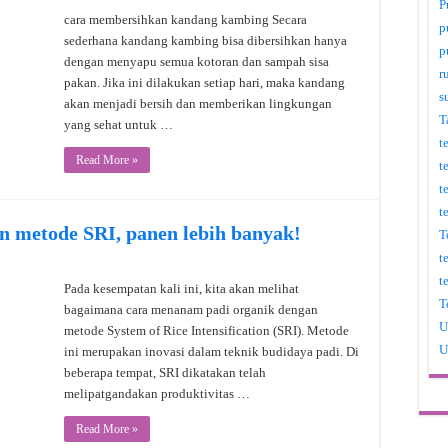
P
cara membersihkan kandang kambing Secara
p
sederhana kandang kambing bisa dibersihkan hanya
p
dengan menyapu semua kotoran dan sampah sisa
r
pakan. Jika ini dilakukan setiap hari, maka kandang
s
akan menjadi bersih dan memberikan lingkungan
T
yang sehat untuk …
t
Read More »
t
t
t
n metode SRI, panen lebih banyak!
T
t
t
Pada kesempatan kali ini, kita akan melihat
T
bagaimana cara menanam padi organik dengan
U
metode System of Rice Intensification (SRI). Metode
U
ini merupakan inovasi dalam teknik budidaya padi. Di
beberapa tempat, SRI dikatakan telah
melipatgandakan produktivitas …
Read More »