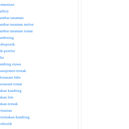
ermentasi
allery
ambar tanaman
ambar tanaman melon
ambar tanaman tomat
ardening
idroponik
tik-petelur
ahe
ambing etawa
anajemen-ternak
enanam Jahe
enanam tomat
akan kambing
akan lele
akan-ternak
ertanian
eternakan-kambing
robiotik