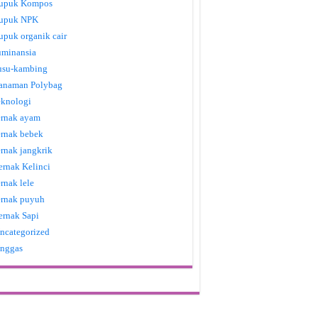
upuk Kompos
upuk NPK
upuk organik cair
uminansia
usu-kambing
anaman Polybag
eknologi
ernak ayam
ernak bebek
ernak jangkrik
ernak Kelinci
ernak lele
ernak puyuh
ernak Sapi
ncategorized
nggas