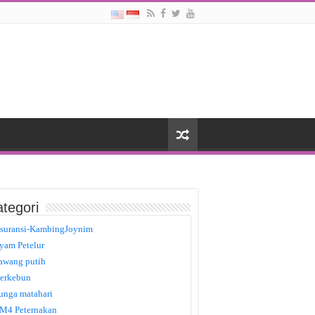
tegori
suransi-KambingJoynim
yam Petelur
awang putih
erkebun
unga matahari
M4 Peternakan