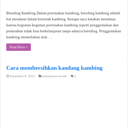
Breeding Kambing Dalam peternakan kambing, breeding kambing adalah
hal mendasar dalam beternak kambing. Kenapa saya katakan mendasar,
karena kegiatan-kegiatan peternakan kambing seperti penggemukan dan
pemerahan tidak bisa berkelanjutan tanpa adanya breeding. Penggemukan
kambing memerlukan stok …
Read More »
Cara membersihkan kandang kambing
September 8, 2022
manajemen-ternak
2