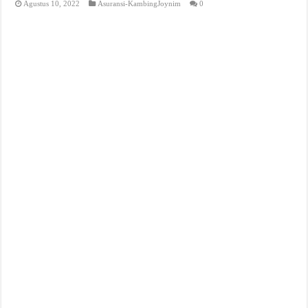
Agustus 10, 2022
Asuransi-KambingJoynim
0