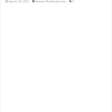
Agustus 10, 2022
Asuransi-KambingJoynim
0