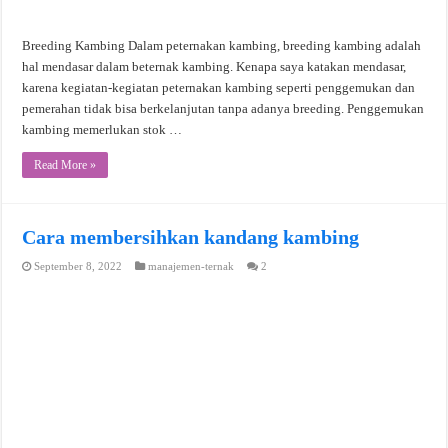
Breeding Kambing Dalam peternakan kambing, breeding kambing adalah
hal mendasar dalam beternak kambing. Kenapa saya katakan mendasar,
karena kegiatan-kegiatan peternakan kambing seperti penggemukan dan
pemerahan tidak bisa berkelanjutan tanpa adanya breeding. Penggemukan
kambing memerlukan stok …
Read More »
Cara membersihkan kandang kambing
September 8, 2022
manajemen-ternak
2