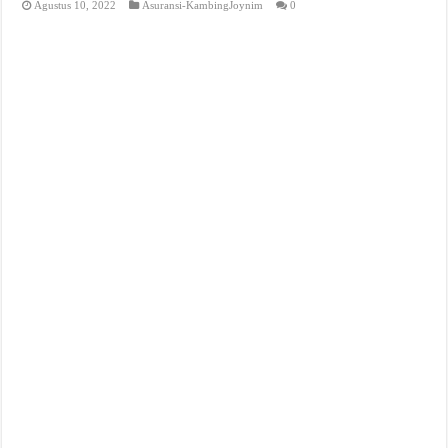
Agustus 10, 2022
Asuransi-KambingJoynim
0