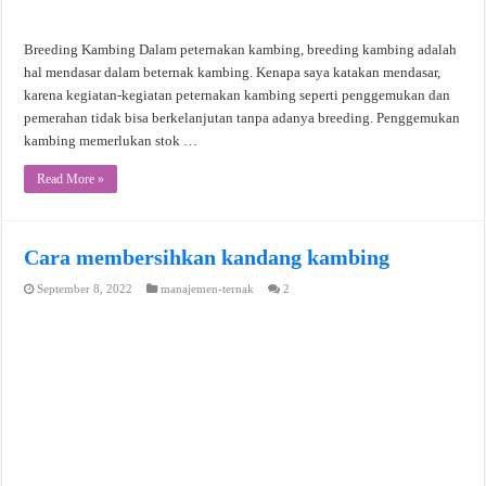
Breeding Kambing Dalam peternakan kambing, breeding kambing adalah
hal mendasar dalam beternak kambing. Kenapa saya katakan mendasar,
karena kegiatan-kegiatan peternakan kambing seperti penggemukan dan
pemerahan tidak bisa berkelanjutan tanpa adanya breeding. Penggemukan
kambing memerlukan stok …
Read More »
Cara membersihkan kandang kambing
September 8, 2022
manajemen-ternak
2