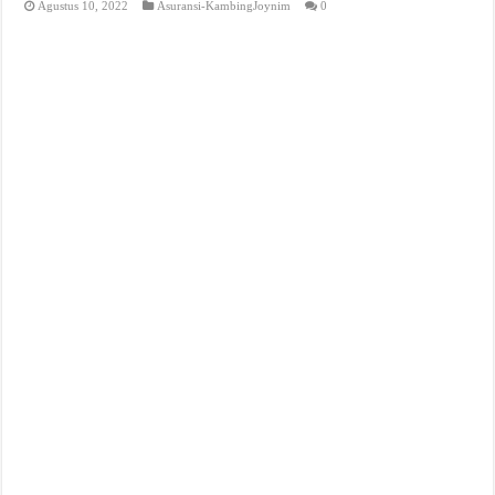
Agustus 10, 2022
Asuransi-KambingJoynim
0