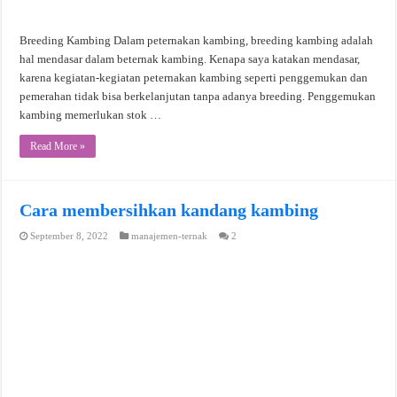
Breeding Kambing Dalam peternakan kambing, breeding kambing adalah
hal mendasar dalam beternak kambing. Kenapa saya katakan mendasar,
karena kegiatan-kegiatan peternakan kambing seperti penggemukan dan
pemerahan tidak bisa berkelanjutan tanpa adanya breeding. Penggemukan
kambing memerlukan stok …
Read More »
Cara membersihkan kandang kambing
September 8, 2022
manajemen-ternak
2