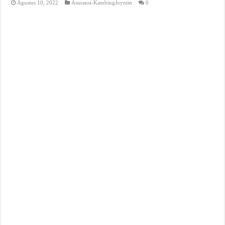
Agustus 10, 2022
Asuransi-KambingJoynim
0