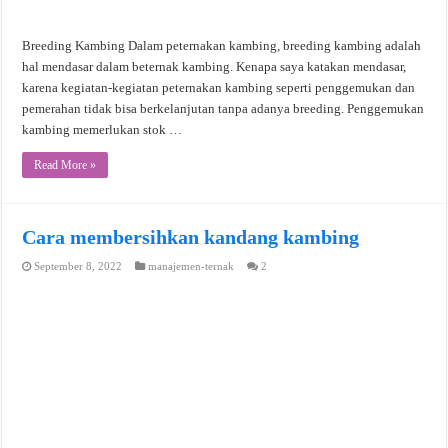
Breeding Kambing Dalam peternakan kambing, breeding kambing adalah
hal mendasar dalam beternak kambing. Kenapa saya katakan mendasar,
karena kegiatan-kegiatan peternakan kambing seperti penggemukan dan
pemerahan tidak bisa berkelanjutan tanpa adanya breeding. Penggemukan
kambing memerlukan stok …
Read More »
Cara membersihkan kandang kambing
September 8, 2022
manajemen-ternak
2