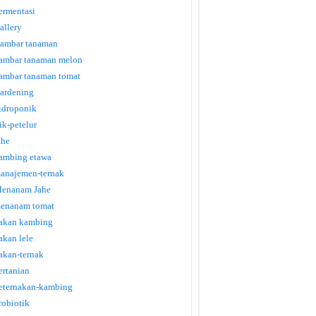
ermentasi
allery
ambar tanaman
ambar tanaman melon
ambar tanaman tomat
ardening
idroponik
tik-petelur
ahe
ambing etawa
anajemen-ternak
enanam Jahe
enanam tomat
akan kambing
akan lele
akan-ternak
ertanian
eternakan-kambing
robiotik