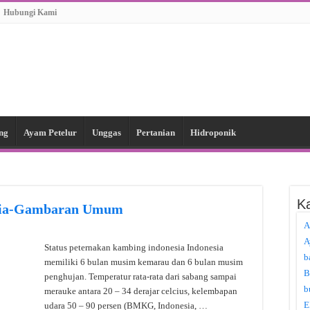
Hubungi Kami
ng
Ayam Petelur
Unggas
Pertanian
Hidroponik
Ka
esia-Gambaran Umum
A
A
Status peternakan kambing indonesia Indonesia
b
memiliki 6 bulan musim kemarau dan 6 bulan musim
B
penghujan. Temperatur rata-rata dari sabang sampai
b
merauke antara 20 – 34 derajar celcius, kelembapan
E
udara 50 – 90 persen (BMKG, Indonesia, …