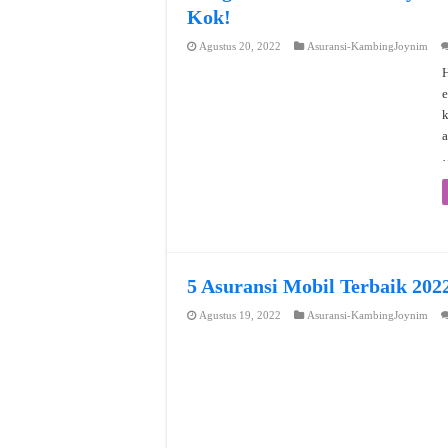
Kok!
Agustus 20, 2022
Asuransi-KambingJoynim
H
e
a
5 Asuransi Mobil Terbaik 202
Agustus 19, 2022
Asuransi-KambingJoynim