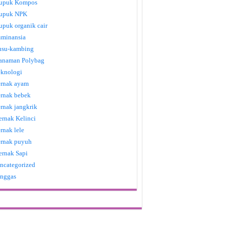
upuk Kompos
upuk NPK
upuk organik cair
uminansia
usu-kambing
anaman Polybag
eknologi
ernak ayam
ernak bebek
ernak jangkrik
ernak Kelinci
ernak lele
ernak puyuh
ernak Sapi
ncategorized
nggas