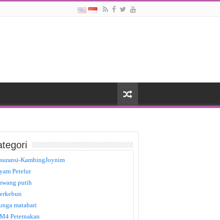
tegori
suransi-KambingJoynim
yam Petelur
awang putih
erkebun
unga matahari
M4 Peternakan