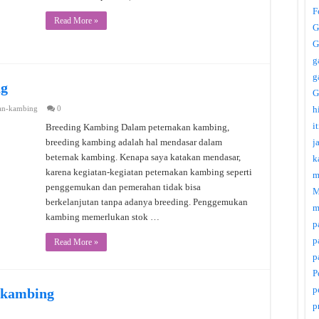
F
Read More »
G
G
g
g
ng
G
an-kambing
0
h
i
Breeding Kambing Dalam peternakan kambing,
breeding kambing adalah hal mendasar dalam
j
beternak kambing. Kenapa saya katakan mendasar,
k
karena kegiatan-kegiatan peternakan kambing seperti
m
penggemukan dan pemerahan tidak bisa
M
berkelanjutan tanpa adanya breeding. Penggemukan
m
kambing memerlukan stok …
p
p
Read More »
p
P
p
 kambing
p