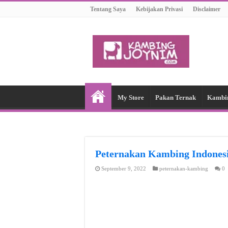
Tentang Saya
Kebijakan Privasi
Disclaimer
My Store
Pakan Ternak
Kambi
Peternakan Kambing Indon
September 9, 2022
peternakan-kambing
0