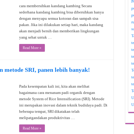
P
cara membersihkan kandang kambing Secara
p
sederhana kandang kambing bisa dibersihkan hanya
p
dengan menyapu semua kotoran dan sampah sisa
r
pakan. Jika ini dilakukan setiap hari, maka kandang
s
akan menjadi bersih dan memberikan lingkungan
T
yang sehat untuk …
t
Read More »
t
t
t
n metode SRI, panen lebih banyak!
T
t
t
Pada kesempatan kali ini, kita akan melihat
T
bagaimana cara menanam padi organik dengan
U
metode System of Rice Intensification (SRI). Metode
U
ini merupakan inovasi dalam teknik budidaya padi. Di
beberapa tempat, SRI dikatakan telah
melipatgandakan produktivitas …
Read More »