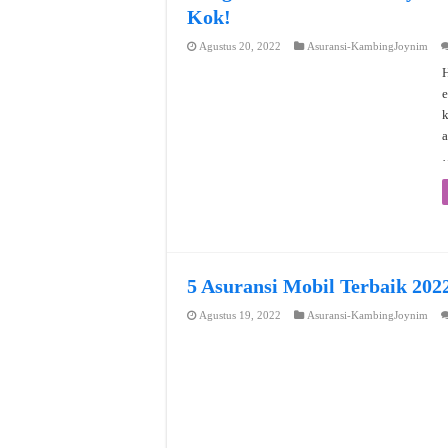
Kok!
Agustus 20, 2022
Asuransi-KambingJoynim
H
e
a
5 Asuransi Mobil Terbaik 202
Agustus 19, 2022
Asuransi-KambingJoynim