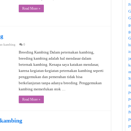
F
Read More »
G
G
g
g
ng
G
an-kambing
0
h
i
Breeding Kambing Dalam peternakan kambing,
breeding kambing adalah hal mendasar dalam
j
beternak kambing. Kenapa saya katakan mendasar,
k
karena kegiatan-kegiatan peternakan kambing seperti
m
penggemukan dan pemerahan tidak bisa
M
berkelanjutan tanpa adanya breeding. Penggemukan
m
kambing memerlukan stok …
p
p
Read More »
p
P
p
 kambing
p