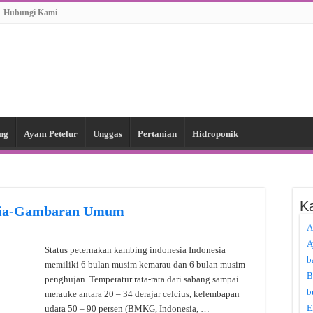
Hubungi Kami
ng
Ayam Petelur
Unggas
Pertanian
Hidroponik
Ka
esia-Gambaran Umum
A
A
Status peternakan kambing indonesia Indonesia
b
memiliki 6 bulan musim kemarau dan 6 bulan musim
B
penghujan. Temperatur rata-rata dari sabang sampai
b
merauke antara 20 – 34 derajar celcius, kelembapan
E
udara 50 – 90 persen (BMKG, Indonesia, …