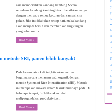
P
cara membersihkan kandang kambing Secara
p
sederhana kandang kambing bisa dibersihkan hanya
p
dengan menyapu semua kotoran dan sampah sisa
r
pakan. Jika ini dilakukan setiap hari, maka kandang
s
akan menjadi bersih dan memberikan lingkungan
T
yang sehat untuk …
t
Read More »
t
t
t
n metode SRI, panen lebih banyak!
T
t
t
Pada kesempatan kali ini, kita akan melihat
T
bagaimana cara menanam padi organik dengan
U
metode System of Rice Intensification (SRI). Metode
U
ini merupakan inovasi dalam teknik budidaya padi. Di
beberapa tempat, SRI dikatakan telah
melipatgandakan produktivitas …
Read More »