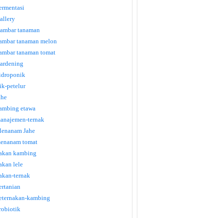
ermentasi
allery
ambar tanaman
ambar tanaman melon
ambar tanaman tomat
ardening
idroponik
tik-petelur
ahe
ambing etawa
anajemen-ternak
enanam Jahe
enanam tomat
akan kambing
akan lele
akan-ternak
ertanian
eternakan-kambing
robiotik