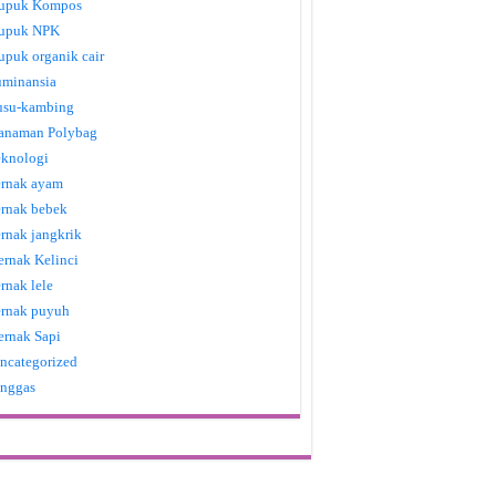
upuk Kompos
upuk NPK
upuk organik cair
uminansia
usu-kambing
anaman Polybag
eknologi
ernak ayam
ernak bebek
ernak jangkrik
ernak Kelinci
ernak lele
ernak puyuh
ernak Sapi
ncategorized
nggas