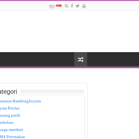
tegori
suransi-KambingJoynim
yam Petelur
awang putih
erkebun
unga matahari
M4 Peternakan