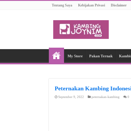
Tentang Saya
Kebijakan Privasi
Disclaimer
My Store
Pakan Ternak
Kambi
Peternakan Kambing Indon
September 9, 2022
peternakan-kambing
0