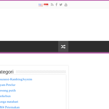
tegori
suransi-KambingJoynim
yam Petelur
awang putih
erkebun
unga matahari
M4 Peternakan