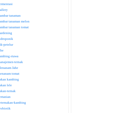
ermentasi
allery
ambar tanaman
ambar tanaman melon
ambar tanaman tomat
ardening
idroponik
tik-petelur
ahe
ambing etawa
anajemen-ternak
enanam Jahe
enanam tomat
akan kambing
akan lele
akan-ternak
ertanian
eternakan-kambing
robiotik