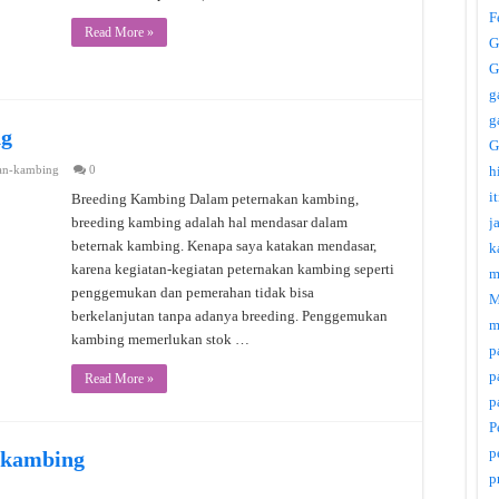
F
Read More »
G
G
g
g
ng
G
an-kambing
0
h
i
Breeding Kambing Dalam peternakan kambing,
breeding kambing adalah hal mendasar dalam
j
beternak kambing. Kenapa saya katakan mendasar,
k
karena kegiatan-kegiatan peternakan kambing seperti
m
penggemukan dan pemerahan tidak bisa
M
berkelanjutan tanpa adanya breeding. Penggemukan
m
kambing memerlukan stok …
p
p
Read More »
p
P
p
 kambing
p