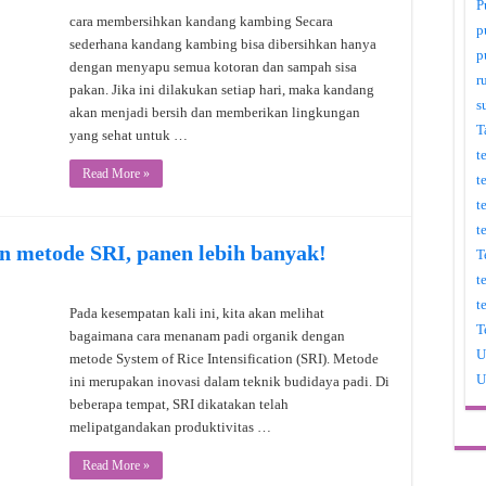
P
cara membersihkan kandang kambing Secara
p
sederhana kandang kambing bisa dibersihkan hanya
p
dengan menyapu semua kotoran dan sampah sisa
r
pakan. Jika ini dilakukan setiap hari, maka kandang
s
akan menjadi bersih dan memberikan lingkungan
T
yang sehat untuk …
t
Read More »
t
t
t
n metode SRI, panen lebih banyak!
T
t
t
Pada kesempatan kali ini, kita akan melihat
T
bagaimana cara menanam padi organik dengan
U
metode System of Rice Intensification (SRI). Metode
U
ini merupakan inovasi dalam teknik budidaya padi. Di
beberapa tempat, SRI dikatakan telah
melipatgandakan produktivitas …
Read More »