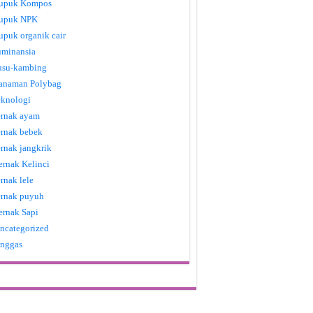
upuk Kompos
upuk NPK
upuk organik cair
uminansia
usu-kambing
anaman Polybag
eknologi
ernak ayam
ernak bebek
ernak jangkrik
ernak Kelinci
ernak lele
ernak puyuh
ernak Sapi
ncategorized
nggas