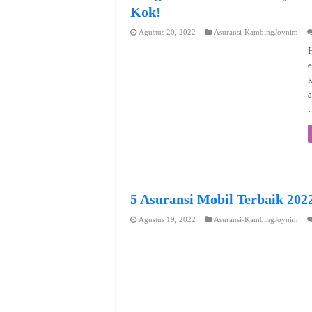
Kok!
Agustus 20, 2022
Asuransi-KambingJoynim
H
e
a
5 Asuransi Mobil Terbaik 202
Agustus 19, 2022
Asuransi-KambingJoynim