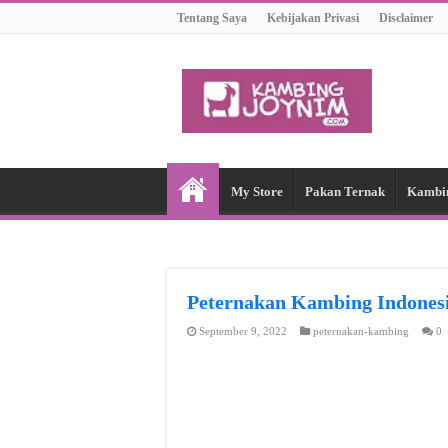
Tentang Saya
Kebijakan Privasi
Disclaimer
My Store
Pakan Ternak
Kambi
Peternakan Kambing Indon
September 9, 2022
peternakan-kambing
0