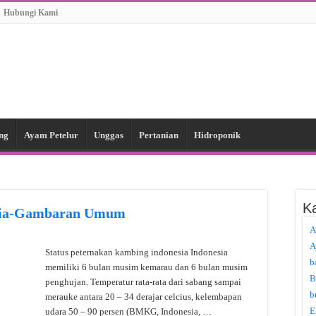
Hubungi Kami
ng
Ayam Petelur
Unggas
Pertanian
Hidroponik
Ka
esia-Gambaran Umum
A
A
Status peternakan kambing indonesia Indonesia
b
memiliki 6 bulan musim kemarau dan 6 bulan musim
B
penghujan. Temperatur rata-rata dari sabang sampai
b
merauke antara 20 – 34 derajar celcius, kelembapan
E
udara 50 – 90 persen (BMKG, Indonesia, …