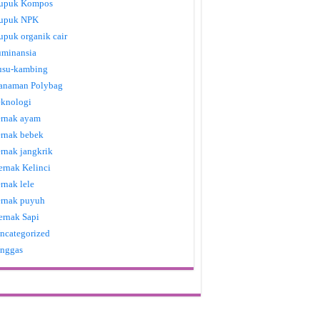
upuk Kompos
upuk NPK
upuk organik cair
uminansia
usu-kambing
anaman Polybag
eknologi
ernak ayam
ernak bebek
ernak jangkrik
ernak Kelinci
ernak lele
ernak puyuh
ernak Sapi
ncategorized
nggas