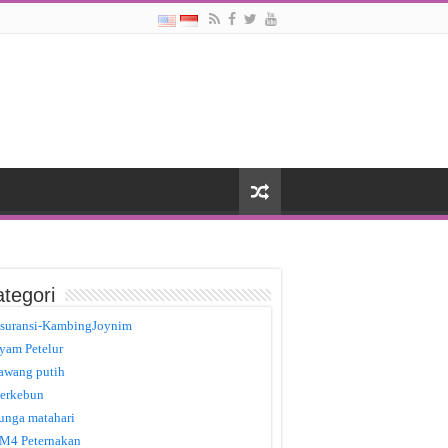
tegori
suransi-KambingJoynim
yam Petelur
awang putih
erkebun
unga matahari
M4 Peternakan