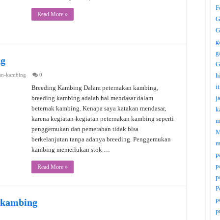
F
Read More »
G
G
g
g
ng
G
an-kambing
0
h
i
Breeding Kambing Dalam peternakan kambing,
breeding kambing adalah hal mendasar dalam
j
beternak kambing. Kenapa saya katakan mendasar,
k
karena kegiatan-kegiatan peternakan kambing seperti
m
penggemukan dan pemerahan tidak bisa
M
berkelanjutan tanpa adanya breeding. Penggemukan
m
kambing memerlukan stok …
p
p
Read More »
p
P
p
 kambing
p