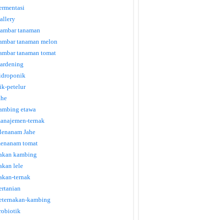
ermentasi
allery
ambar tanaman
ambar tanaman melon
ambar tanaman tomat
ardening
idroponik
tik-petelur
ahe
ambing etawa
anajemen-ternak
enanam Jahe
enanam tomat
akan kambing
akan lele
akan-ternak
ertanian
eternakan-kambing
robiotik