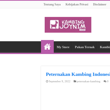
Tentang Saya
Kebijakan Privasi
Disclaimer
My Store
Pakan Ternak
Kambi
Peternakan Kambing Indon
September 9, 2022
peternakan-kambing
0