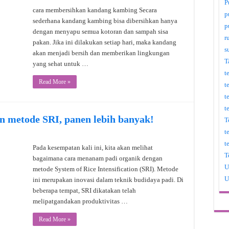
P
cara membersihkan kandang kambing Secara
p
sederhana kandang kambing bisa dibersihkan hanya
p
dengan menyapu semua kotoran dan sampah sisa
r
pakan. Jika ini dilakukan setiap hari, maka kandang
s
akan menjadi bersih dan memberikan lingkungan
T
yang sehat untuk …
t
Read More »
t
t
t
n metode SRI, panen lebih banyak!
T
t
t
Pada kesempatan kali ini, kita akan melihat
T
bagaimana cara menanam padi organik dengan
U
metode System of Rice Intensification (SRI). Metode
U
ini merupakan inovasi dalam teknik budidaya padi. Di
beberapa tempat, SRI dikatakan telah
melipatgandakan produktivitas …
Read More »