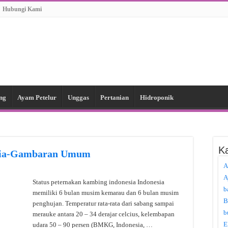
Hubungi Kami
ng
Ayam Petelur
Unggas
Pertanian
Hidroponik
Ka
esia-Gambaran Umum
A
A
Status peternakan kambing indonesia Indonesia
b
memiliki 6 bulan musim kemarau dan 6 bulan musim
B
penghujan. Temperatur rata-rata dari sabang sampai
b
merauke antara 20 – 34 derajar celcius, kelembapan
E
udara 50 – 90 persen (BMKG, Indonesia, …