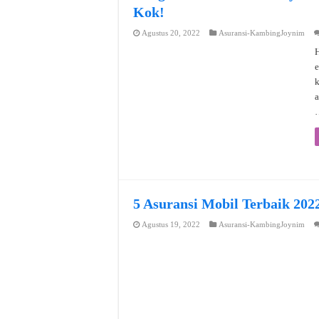
Kok!
Agustus 20, 2022
Asuransi-KambingJoynim
H
e
a
5 Asuransi Mobil Terbaik 202
Agustus 19, 2022
Asuransi-KambingJoynim