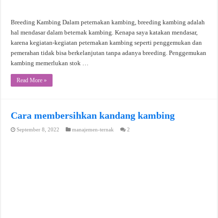
Breeding Kambing Dalam peternakan kambing, breeding kambing adalah
hal mendasar dalam beternak kambing. Kenapa saya katakan mendasar,
karena kegiatan-kegiatan peternakan kambing seperti penggemukan dan
pemerahan tidak bisa berkelanjutan tanpa adanya breeding. Penggemukan
kambing memerlukan stok …
Read More »
Cara membersihkan kandang kambing
September 8, 2022
manajemen-ternak
2