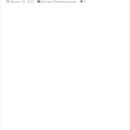
Agustus 10, 2022
Asuransi-KambingJoynim
0