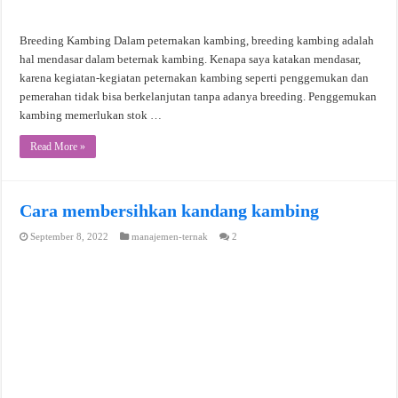
Breeding Kambing Dalam peternakan kambing, breeding kambing adalah
hal mendasar dalam beternak kambing. Kenapa saya katakan mendasar,
karena kegiatan-kegiatan peternakan kambing seperti penggemukan dan
pemerahan tidak bisa berkelanjutan tanpa adanya breeding. Penggemukan
kambing memerlukan stok …
Read More »
Cara membersihkan kandang kambing
September 8, 2022
manajemen-ternak
2