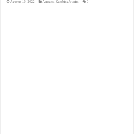
Agustus 10, 2022
Asuransi-KambingJoynim
0