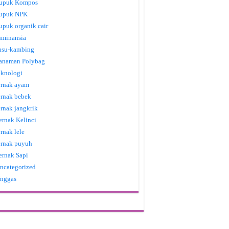
upuk Kompos
upuk NPK
upuk organik cair
uminansia
usu-kambing
anaman Polybag
eknologi
ernak ayam
ernak bebek
ernak jangkrik
ernak Kelinci
ernak lele
ernak puyuh
ernak Sapi
ncategorized
nggas