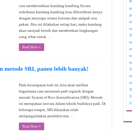
P
cara membersihkan kandang kambing Secara
p
sederhana kandang kambing bisa dibersihkan hanya
p
dengan menyapu semua kotoran dan sampah sisa
r
pakan. Jika ini dilakukan setiap hari, maka kandang
s
akan menjadi bersih dan memberikan lingkungan
T
yang sehat untuk …
t
Read More »
t
t
t
n metode SRI, panen lebih banyak!
T
t
t
Pada kesempatan kali ini, kita akan melihat
T
bagaimana cara menanam padi organik dengan
U
metode System of Rice Intensification (SRI). Metode
U
ini merupakan inovasi dalam teknik budidaya padi. Di
beberapa tempat, SRI dikatakan telah
melipatgandakan produktivitas …
Read More »