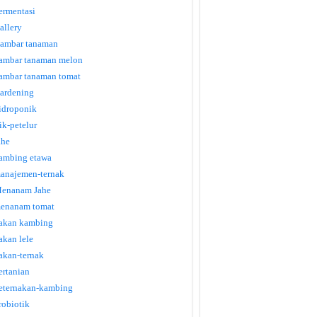
ermentasi
allery
ambar tanaman
ambar tanaman melon
ambar tanaman tomat
ardening
idroponik
tik-petelur
ahe
ambing etawa
anajemen-ternak
enanam Jahe
enanam tomat
akan kambing
akan lele
akan-ternak
ertanian
eternakan-kambing
robiotik