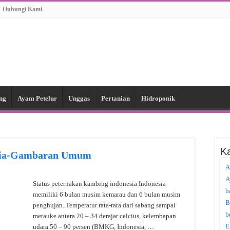
Hubungi Kami
ng
Ayam Petelur
Unggas
Pertanian
Hidroponik
Ka
esia-Gambaran Umum
A
A
Status peternakan kambing indonesia Indonesia
b
memiliki 6 bulan musim kemarau dan 6 bulan musim
B
penghujan. Temperatur rata-rata dari sabang sampai
b
merauke antara 20 – 34 derajar celcius, kelembapan
E
udara 50 – 90 persen (BMKG, Indonesia, …