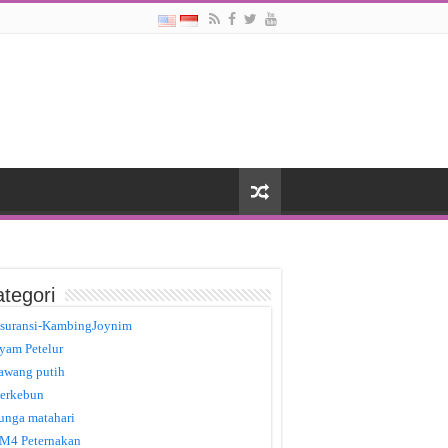
tegori
suransi-KambingJoynim
yam Petelur
awang putih
erkebun
unga matahari
M4 Peternakan