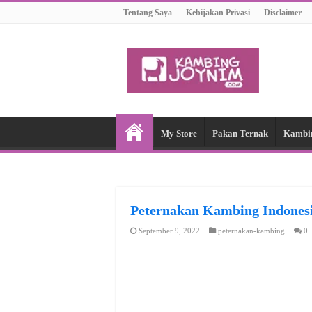
Tentang Saya
Kebijakan Privasi
Disclaimer
My Store
Pakan Ternak
Kambi
Peternakan Kambing Indon
September 9, 2022
peternakan-kambing
0