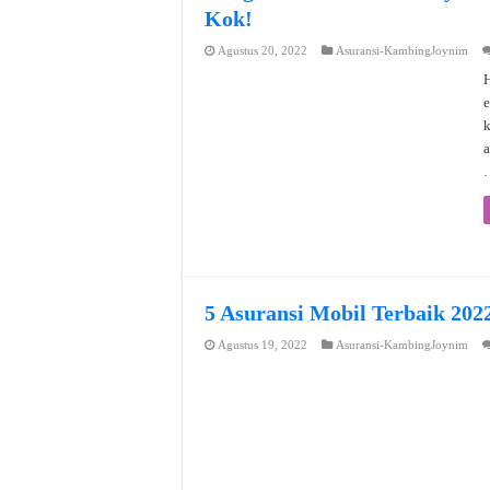
Kok!
Agustus 20, 2022
Asuransi-KambingJoynim
H
e
a
5 Asuransi Mobil Terbaik 202
Agustus 19, 2022
Asuransi-KambingJoynim