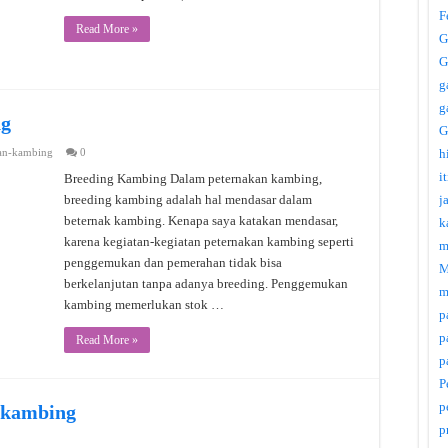
F
Read More »
G
G
g
g
ng
G
an-kambing
0
h
i
Breeding Kambing Dalam peternakan kambing,
breeding kambing adalah hal mendasar dalam
j
beternak kambing. Kenapa saya katakan mendasar,
k
karena kegiatan-kegiatan peternakan kambing seperti
m
penggemukan dan pemerahan tidak bisa
M
berkelanjutan tanpa adanya breeding. Penggemukan
m
kambing memerlukan stok …
p
p
Read More »
p
P
p
 kambing
p