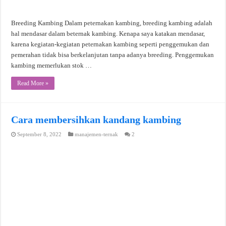
Breeding Kambing Dalam peternakan kambing, breeding kambing adalah
hal mendasar dalam beternak kambing. Kenapa saya katakan mendasar,
karena kegiatan-kegiatan peternakan kambing seperti penggemukan dan
pemerahan tidak bisa berkelanjutan tanpa adanya breeding. Penggemukan
kambing memerlukan stok …
Read More »
Cara membersihkan kandang kambing
September 8, 2022
manajemen-ternak
2