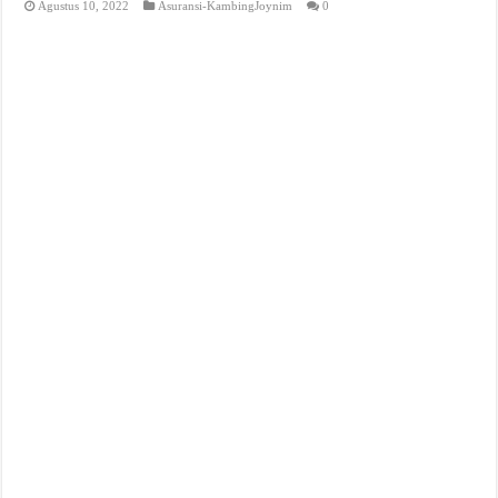
Agustus 10, 2022
Asuransi-KambingJoynim
0