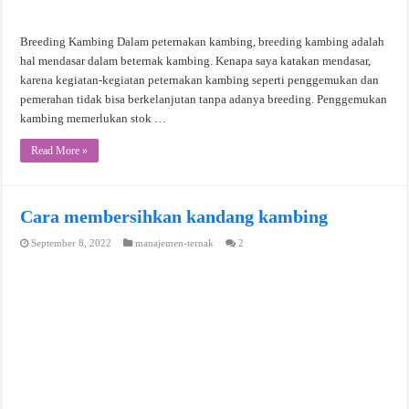
Breeding Kambing Dalam peternakan kambing, breeding kambing adalah
hal mendasar dalam beternak kambing. Kenapa saya katakan mendasar,
karena kegiatan-kegiatan peternakan kambing seperti penggemukan dan
pemerahan tidak bisa berkelanjutan tanpa adanya breeding. Penggemukan
kambing memerlukan stok …
Read More »
Cara membersihkan kandang kambing
September 8, 2022
manajemen-ternak
2