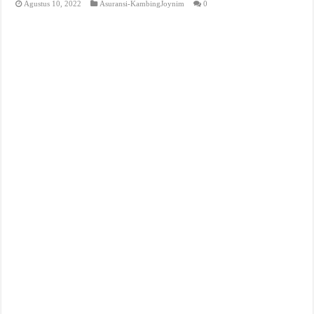
Agustus 10, 2022
Asuransi-KambingJoynim
0