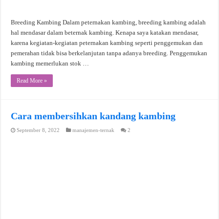
Breeding Kambing Dalam peternakan kambing, breeding kambing adalah
hal mendasar dalam beternak kambing. Kenapa saya katakan mendasar,
karena kegiatan-kegiatan peternakan kambing seperti penggemukan dan
pemerahan tidak bisa berkelanjutan tanpa adanya breeding. Penggemukan
kambing memerlukan stok …
Read More »
Cara membersihkan kandang kambing
September 8, 2022
manajemen-ternak
2