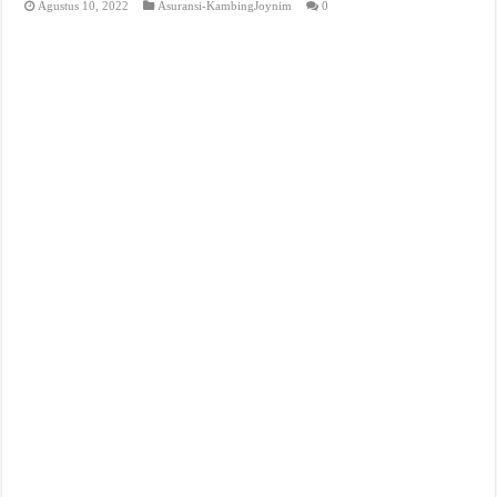
Agustus 10, 2022
Asuransi-KambingJoynim
0