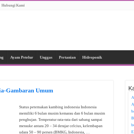
Hubungi Kami
ng
Ayam Petelur
Unggas
Pertanian
Hidroponik
Ka
esia-Gambaran Umum
A
A
Status peternakan kambing indonesia Indonesia
b
memiliki 6 bulan musim kemarau dan 6 bulan musim
B
penghujan. Temperatur rata-rata dari sabang sampai
b
merauke antara 20 – 34 derajar celcius, kelembapan
E
udara 50 – 90 persen (BMKG, Indonesia, …