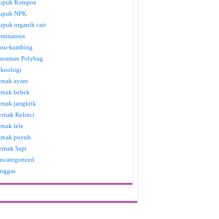
upuk Kompos
upuk NPK
upuk organik cair
uminansia
usu-kambing
anaman Polybag
eknologi
ernak ayam
ernak bebek
ernak jangkrik
ernak Kelinci
ernak lele
ernak puyuh
ernak Sapi
ncategorized
nggas