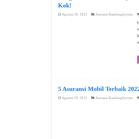
Kok!
Agustus 20, 2022
Asuransi-KambingJoynim
H
e
a
5 Asuransi Mobil Terbaik 202
Agustus 19, 2022
Asuransi-KambingJoynim