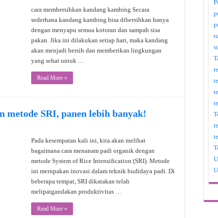
P
cara membersihkan kandang kambing Secara
p
sederhana kandang kambing bisa dibersihkan hanya
p
dengan menyapu semua kotoran dan sampah sisa
r
pakan. Jika ini dilakukan setiap hari, maka kandang
s
akan menjadi bersih dan memberikan lingkungan
T
yang sehat untuk …
t
Read More »
t
t
t
n metode SRI, panen lebih banyak!
T
t
t
Pada kesempatan kali ini, kita akan melihat
T
bagaimana cara menanam padi organik dengan
U
metode System of Rice Intensification (SRI). Metode
U
ini merupakan inovasi dalam teknik budidaya padi. Di
beberapa tempat, SRI dikatakan telah
melipatgandakan produktivitas …
Read More »