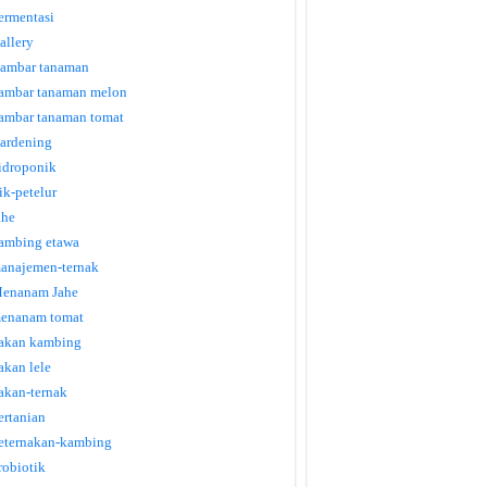
ermentasi
allery
ambar tanaman
ambar tanaman melon
ambar tanaman tomat
ardening
idroponik
tik-petelur
ahe
ambing etawa
anajemen-ternak
enanam Jahe
enanam tomat
akan kambing
akan lele
akan-ternak
ertanian
eternakan-kambing
robiotik