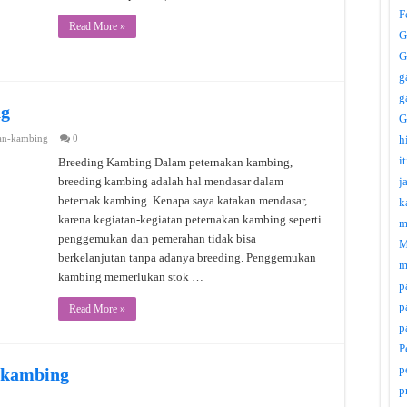
F
Read More »
G
G
g
g
ng
G
an-kambing
0
h
i
Breeding Kambing Dalam peternakan kambing,
breeding kambing adalah hal mendasar dalam
j
beternak kambing. Kenapa saya katakan mendasar,
k
karena kegiatan-kegiatan peternakan kambing seperti
m
penggemukan dan pemerahan tidak bisa
M
berkelanjutan tanpa adanya breeding. Penggemukan
m
kambing memerlukan stok …
p
p
Read More »
p
P
p
 kambing
p