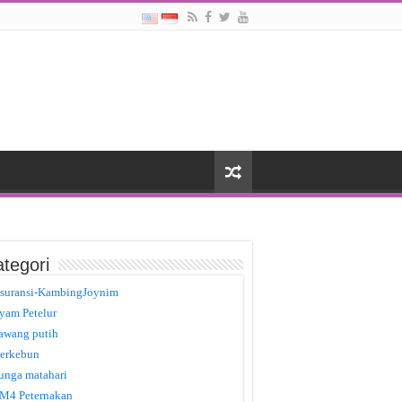
tegori
suransi-KambingJoynim
yam Petelur
awang putih
erkebun
unga matahari
M4 Peternakan