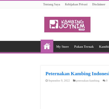
Tentang Saya
Kebijakan Privasi
Disclaimer
My Store
Pakan Ternak
Kambi
Peternakan Kambing Indon
September 9, 2022
peternakan-kambing
0