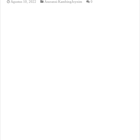
Agustus 10, 2022
Asuransi-KambingJoynim
0