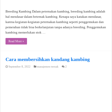
Breeding Kambing Dalam peternakan kambing, breeding kambing adalah
hal mendasar dalam beternak kambing. Kenapa saya katakan mendasar,
karena kegiatan-kegiatan peternakan kambing seperti penggemukan dan
pemerahan tidak bisa berkelanjutan tanpa adanya breeding. Penggemukan
kambing memerlukan stok …
Read More »
Cara membersihkan kandang kambing
September 8, 2022
manajemen-ternak
2