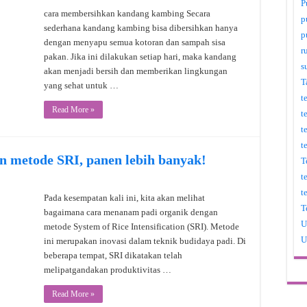
P
cara membersihkan kandang kambing Secara
p
sederhana kandang kambing bisa dibersihkan hanya
p
dengan menyapu semua kotoran dan sampah sisa
r
pakan. Jika ini dilakukan setiap hari, maka kandang
s
akan menjadi bersih dan memberikan lingkungan
T
yang sehat untuk …
t
Read More »
t
t
t
n metode SRI, panen lebih banyak!
T
t
t
Pada kesempatan kali ini, kita akan melihat
T
bagaimana cara menanam padi organik dengan
U
metode System of Rice Intensification (SRI). Metode
U
ini merupakan inovasi dalam teknik budidaya padi. Di
beberapa tempat, SRI dikatakan telah
melipatgandakan produktivitas …
Read More »