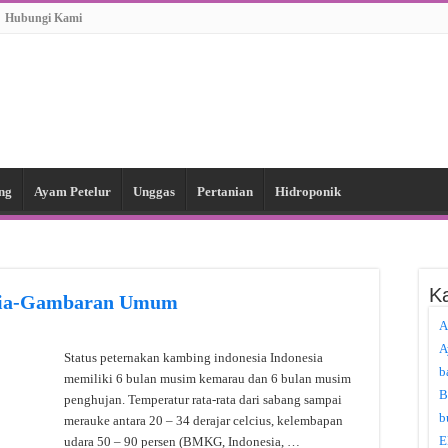
Hubungi Kami
ng
Ayam Petelur
Unggas
Pertanian
Hidroponik
Ka
esia-Gambaran Umum
A
A
Status peternakan kambing indonesia Indonesia
b
memiliki 6 bulan musim kemarau dan 6 bulan musim
B
penghujan. Temperatur rata-rata dari sabang sampai
b
merauke antara 20 – 34 derajar celcius, kelembapan
E
udara 50 – 90 persen (BMKG, Indonesia, …