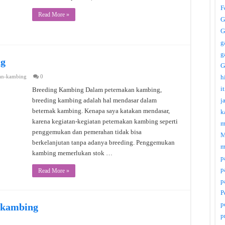
F
Read More »
G
G
g
g
ng
G
an-kambing
0
h
i
Breeding Kambing Dalam peternakan kambing,
breeding kambing adalah hal mendasar dalam
j
beternak kambing. Kenapa saya katakan mendasar,
k
karena kegiatan-kegiatan peternakan kambing seperti
m
penggemukan dan pemerahan tidak bisa
M
berkelanjutan tanpa adanya breeding. Penggemukan
m
kambing memerlukan stok …
p
p
Read More »
p
P
p
 kambing
p