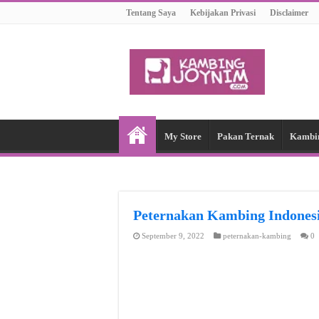
Tentang Saya
Kebijakan Privasi
Disclaimer
My Store
Pakan Ternak
Kambi
Peternakan Kambing Indon
September 9, 2022
peternakan-kambing
0