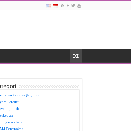
tegori
suransi-KambingJoynim
yam Petelur
awang putih
erkebun
unga matahari
M4 Peternakan