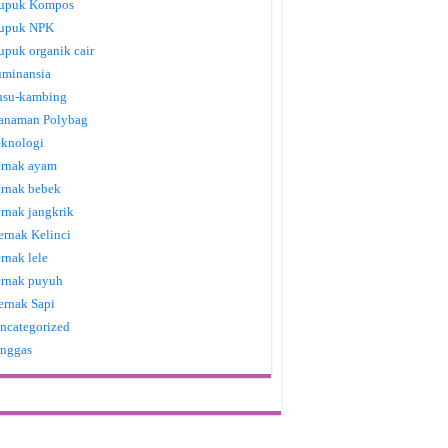
upuk Kompos
upuk NPK
upuk organik cair
uminansia
usu-kambing
anaman Polybag
eknologi
ernak ayam
ernak bebek
ernak jangkrik
ernak Kelinci
ernak lele
ernak puyuh
ernak Sapi
ncategorized
nggas