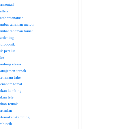
ermentasi
allery
ambar tanaman
ambar tanaman melon
ambar tanaman tomat
ardening
idroponik
tik-petelur
ahe
ambing etawa
anajemen-ternak
enanam Jahe
enanam tomat
akan kambing
akan lele
akan-ternak
ertanian
eternakan-kambing
robiotik