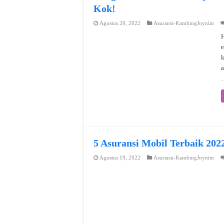
Kok!
Agustus 20, 2022
Asuransi-KambingJoynim
H
e
a
5 Asuransi Mobil Terbaik 202
Agustus 19, 2022
Asuransi-KambingJoynim