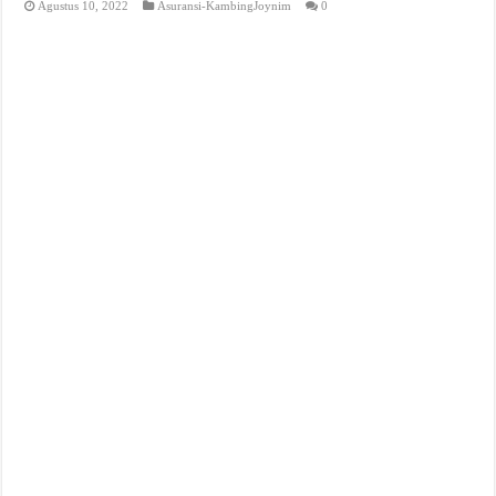
Agustus 10, 2022
Asuransi-KambingJoynim
0