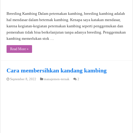
Breeding Kambing Dalam peternakan kambing, breeding kambing adalah
hal mendasar dalam beternak kambing. Kenapa saya katakan mendasar,
karena kegiatan-kegiatan peternakan kambing seperti penggemukan dan
pemerahan tidak bisa berkelanjutan tanpa adanya breeding. Penggemukan
kambing memerlukan stok …
Read More »
Cara membersihkan kandang kambing
September 8, 2022
manajemen-ternak
2