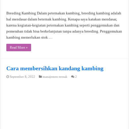
Breeding Kambing Dalam peternakan kambing, breeding kambing adalah
hal mendasar dalam beternak kambing. Kenapa saya katakan mendasar,
karena kegiatan-kegiatan peternakan kambing seperti penggemukan dan
pemerahan tidak bisa berkelanjutan tanpa adanya breeding. Penggemukan
kambing memerlukan stok …
Read More »
Cara membersihkan kandang kambing
September 8, 2022
manajemen-ternak
2