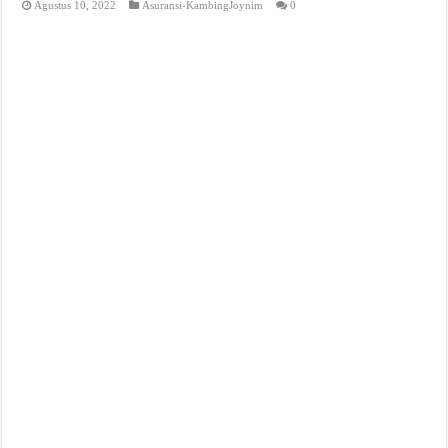
Agustus 10, 2022
Asuransi-KambingJoynim
0