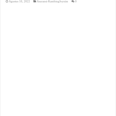
Agustus 10, 2022
Asuransi-KambingJoynim
0