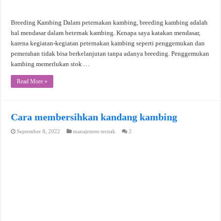
Breeding Kambing Dalam peternakan kambing, breeding kambing adalah
hal mendasar dalam beternak kambing. Kenapa saya katakan mendasar,
karena kegiatan-kegiatan peternakan kambing seperti penggemukan dan
pemerahan tidak bisa berkelanjutan tanpa adanya breeding. Penggemukan
kambing memerlukan stok …
Read More »
Cara membersihkan kandang kambing
September 8, 2022
manajemen-ternak
2