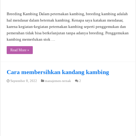
Breeding Kambing Dalam peternakan kambing, breeding kambing adalah
hal mendasar dalam beternak kambing. Kenapa saya katakan mendasar,
karena kegiatan-kegiatan peternakan kambing seperti penggemukan dan
pemerahan tidak bisa berkelanjutan tanpa adanya breeding. Penggemukan
kambing memerlukan stok …
Read More »
Cara membersihkan kandang kambing
September 8, 2022
manajemen-ternak
2