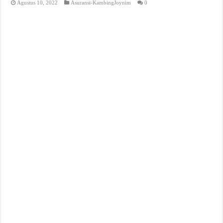
Agustus 10, 2022
Asuransi-KambingJoynim
0