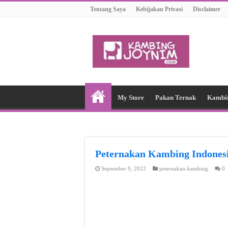
Tentang Saya
Kebijakan Privasi
Disclaimer
My Store
Pakan Ternak
Kambi
Peternakan Kambing Indon
September 9, 2022
peternakan-kambing
0