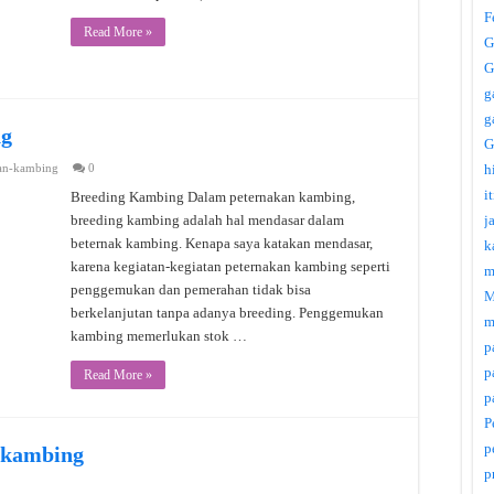
F
Read More »
G
G
g
g
ng
G
an-kambing
0
h
i
Breeding Kambing Dalam peternakan kambing,
breeding kambing adalah hal mendasar dalam
j
beternak kambing. Kenapa saya katakan mendasar,
k
karena kegiatan-kegiatan peternakan kambing seperti
m
penggemukan dan pemerahan tidak bisa
M
berkelanjutan tanpa adanya breeding. Penggemukan
m
kambing memerlukan stok …
p
p
Read More »
p
P
p
 kambing
p