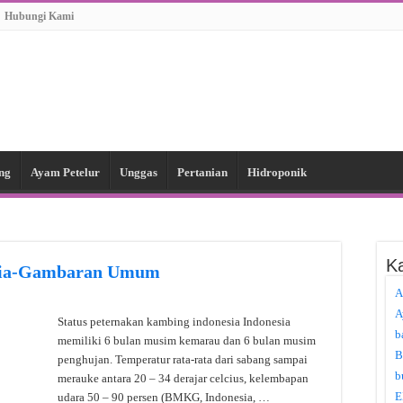
Hubungi Kami
ng
Ayam Petelur
Unggas
Pertanian
Hidroponik
Ka
esia-Gambaran Umum
A
A
Status peternakan kambing indonesia Indonesia
b
memiliki 6 bulan musim kemarau dan 6 bulan musim
B
penghujan. Temperatur rata-rata dari sabang sampai
b
merauke antara 20 – 34 derajar celcius, kelembapan
E
udara 50 – 90 persen (BMKG, Indonesia, …