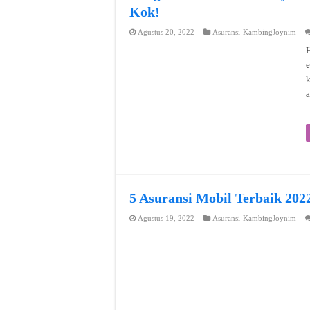
Kok!
Agustus 20, 2022
Asuransi-KambingJoynim
H
e
a
5 Asuransi Mobil Terbaik 202
Agustus 19, 2022
Asuransi-KambingJoynim