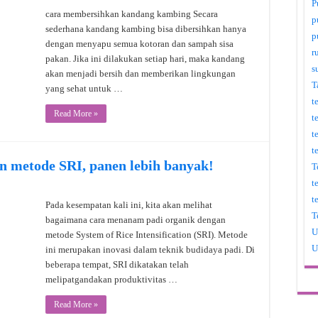
P
cara membersihkan kandang kambing Secara
p
sederhana kandang kambing bisa dibersihkan hanya
p
dengan menyapu semua kotoran dan sampah sisa
r
pakan. Jika ini dilakukan setiap hari, maka kandang
s
akan menjadi bersih dan memberikan lingkungan
T
yang sehat untuk …
t
Read More »
t
t
t
n metode SRI, panen lebih banyak!
T
t
t
Pada kesempatan kali ini, kita akan melihat
T
bagaimana cara menanam padi organik dengan
U
metode System of Rice Intensification (SRI). Metode
U
ini merupakan inovasi dalam teknik budidaya padi. Di
beberapa tempat, SRI dikatakan telah
melipatgandakan produktivitas …
Read More »