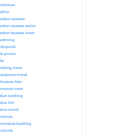
ermentasi
allery
ambar tanaman
ambar tanaman melon
ambar tanaman tomat
ardening
idroponik
tik-petelur
ahe
ambing etawa
anajemen-ternak
enanam Jahe
enanam tomat
akan kambing
akan lele
akan-ternak
ertanian
eternakan-kambing
robiotik