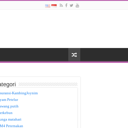
tegori
suransi-KambingJoynim
yam Petelur
awang putih
erkebun
unga matahari
M4 Peternakan