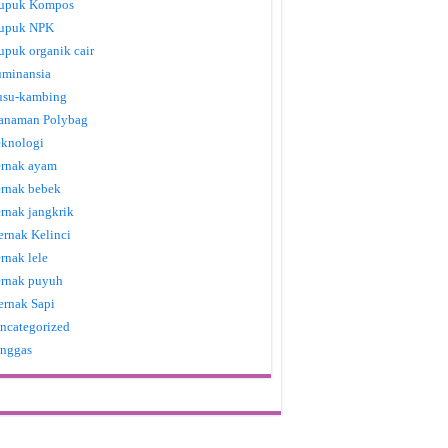
upuk Kompos
upuk NPK
upuk organik cair
uminansia
usu-kambing
anaman Polybag
eknologi
ernak ayam
ernak bebek
ernak jangkrik
ernak Kelinci
ernak lele
ernak puyuh
ernak Sapi
ncategorized
nggas