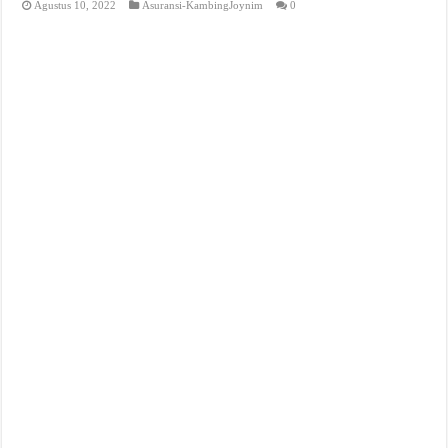
Agustus 10, 2022
Asuransi-KambingJoynim
0