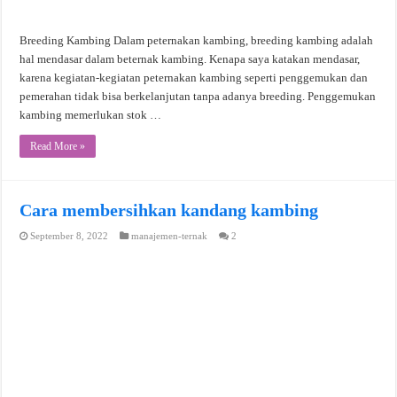
Breeding Kambing Dalam peternakan kambing, breeding kambing adalah
hal mendasar dalam beternak kambing. Kenapa saya katakan mendasar,
karena kegiatan-kegiatan peternakan kambing seperti penggemukan dan
pemerahan tidak bisa berkelanjutan tanpa adanya breeding. Penggemukan
kambing memerlukan stok …
Read More »
Cara membersihkan kandang kambing
September 8, 2022
manajemen-ternak
2