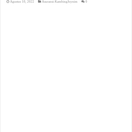
Agustus 10, 2022
Asuransi-KambingJoynim
0