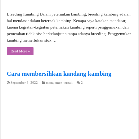
Breeding Kambing Dalam peternakan kambing, breeding kambing adalah
hal mendasar dalam beternak kambing. Kenapa saya katakan mendasar,
karena kegiatan-kegiatan peternakan kambing seperti penggemukan dan
pemerahan tidak bisa berkelanjutan tanpa adanya breeding. Penggemukan
kambing memerlukan stok …
Read More »
Cara membersihkan kandang kambing
September 8, 2022
manajemen-ternak
2