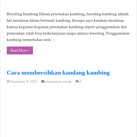
Breeding Kambing Dalam peternakan kambing, breeding kambing adalah
hal mendasar dalam beternak kambing. Kenapa saya katakan mendasar,
karena kegiatan-kegiatan peternakan kambing seperti penggemukan dan
pemerahan tidak bisa berkelanjutan tanpa adanya breeding. Penggemukan
kambing memerlukan stok …
Read More »
Cara membersihkan kandang kambing
September 8, 2022
manajemen-ternak
2