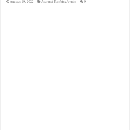
Agustus 10, 2022
Asuransi-KambingJoynim
0