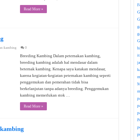
F
Read More »
G
G
g
g
ng
G
an-kambing
0
h
i
Breeding Kambing Dalam peternakan kambing,
breeding kambing adalah hal mendasar dalam
j
beternak kambing. Kenapa saya katakan mendasar,
k
karena kegiatan-kegiatan peternakan kambing seperti
m
penggemukan dan pemerahan tidak bisa
M
berkelanjutan tanpa adanya breeding. Penggemukan
m
kambing memerlukan stok …
p
p
Read More »
p
P
p
 kambing
p