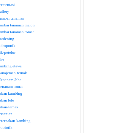
ermentasi
allery
ambar tanaman
ambar tanaman melon
ambar tanaman tomat
ardening
idroponik
tik-petelur
ahe
ambing etawa
anajemen-ternak
enanam Jahe
enanam tomat
akan kambing
akan lele
akan-ternak
ertanian
eternakan-kambing
robiotik