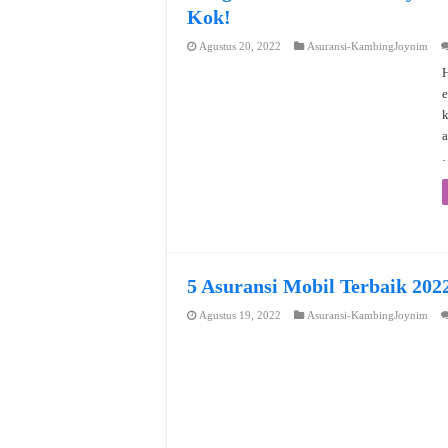
Kok!
Agustus 20, 2022
Asuransi-KambingJoynim
H
e
a
5 Asuransi Mobil Terbaik 202
Agustus 19, 2022
Asuransi-KambingJoynim