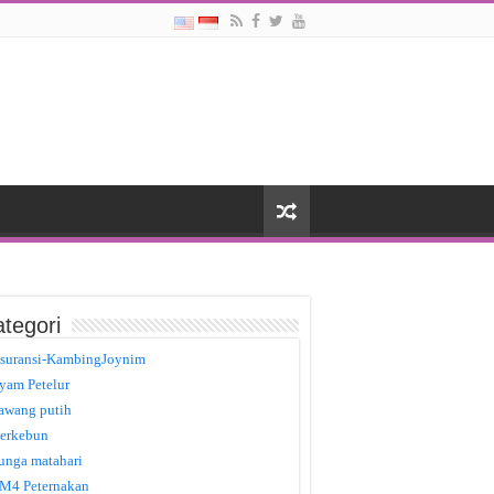
tegori
suransi-KambingJoynim
yam Petelur
awang putih
erkebun
unga matahari
M4 Peternakan