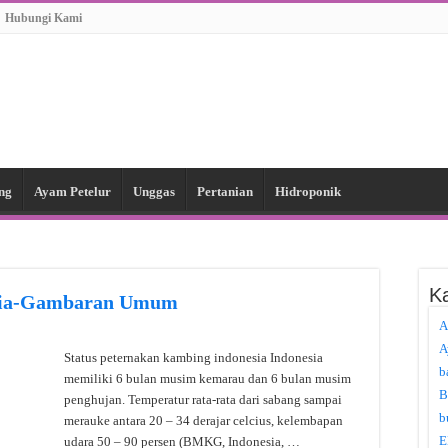
Hubungi Kami
ng
Ayam Petelur
Unggas
Pertanian
Hidroponik
Ka
esia-Gambaran Umum
A
A
Status peternakan kambing indonesia Indonesia
b
memiliki 6 bulan musim kemarau dan 6 bulan musim
B
penghujan. Temperatur rata-rata dari sabang sampai
b
merauke antara 20 – 34 derajar celcius, kelembapan
E
udara 50 – 90 persen (BMKG, Indonesia, …