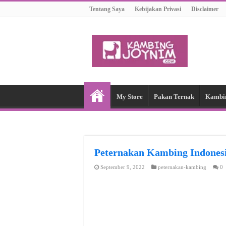
Tentang Saya
Kebijakan Privasi
Disclaimer
My Store
Pakan Ternak
Kambi
Peternakan Kambing Indon
September 9, 2022
peternakan-kambing
0