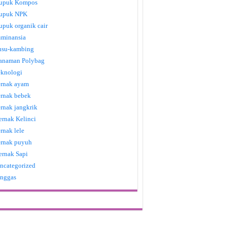
upuk Kompos
upuk NPK
upuk organik cair
uminansia
usu-kambing
anaman Polybag
eknologi
ernak ayam
ernak bebek
ernak jangkrik
ernak Kelinci
ernak lele
ernak puyuh
ernak Sapi
ncategorized
nggas