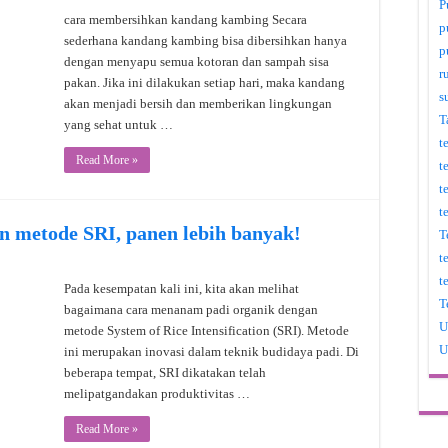
P
cara membersihkan kandang kambing Secara
p
sederhana kandang kambing bisa dibersihkan hanya
p
dengan menyapu semua kotoran dan sampah sisa
r
pakan. Jika ini dilakukan setiap hari, maka kandang
s
akan menjadi bersih dan memberikan lingkungan
T
yang sehat untuk …
t
Read More »
t
t
t
n metode SRI, panen lebih banyak!
T
t
t
Pada kesempatan kali ini, kita akan melihat
T
bagaimana cara menanam padi organik dengan
U
metode System of Rice Intensification (SRI). Metode
U
ini merupakan inovasi dalam teknik budidaya padi. Di
beberapa tempat, SRI dikatakan telah
melipatgandakan produktivitas …
Read More »