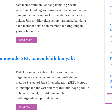
P
cara membersihkan kandang kambing Secara
p
sederhana kandang kambing bisa dibersihkan hanya
p
dengan menyapu semua kotoran dan sampah sisa
r
pakan. Jika ini dilakukan setiap hari, maka kandang
s
akan menjadi bersih dan memberikan lingkungan
T
yang sehat untuk …
t
Read More »
t
t
t
n metode SRI, panen lebih banyak!
T
t
t
Pada kesempatan kali ini, kita akan melihat
T
bagaimana cara menanam padi organik dengan
U
metode System of Rice Intensification (SRI). Metode
U
ini merupakan inovasi dalam teknik budidaya padi. Di
beberapa tempat, SRI dikatakan telah
melipatgandakan produktivitas …
Read More »