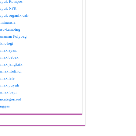
upuk Kompos
upuk NPK
upuk organik cair
uminansia
usu-kambing
anaman Polybag
eknologi
ernak ayam
ernak bebek
ernak jangkrik
ernak Kelinci
ernak lele
ernak puyuh
ernak Sapi
ncategorized
nggas