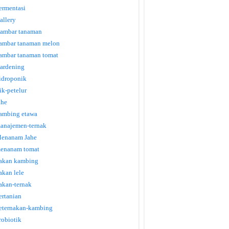
ermentasi
allery
ambar tanaman
ambar tanaman melon
ambar tanaman tomat
ardening
idroponik
tik-petelur
ahe
ambing etawa
anajemen-ternak
enanam Jahe
enanam tomat
akan kambing
akan lele
akan-ternak
ertanian
eternakan-kambing
robiotik