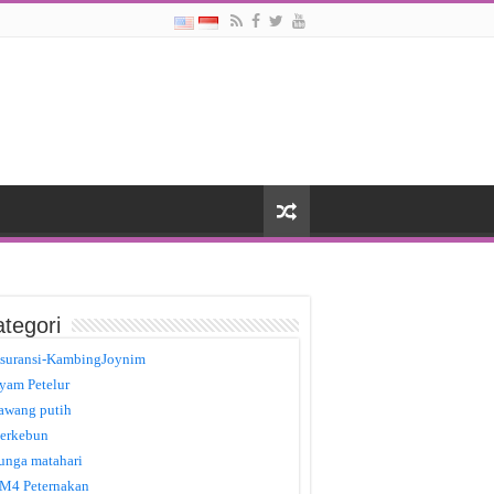
tegori
suransi-KambingJoynim
yam Petelur
awang putih
erkebun
unga matahari
M4 Peternakan