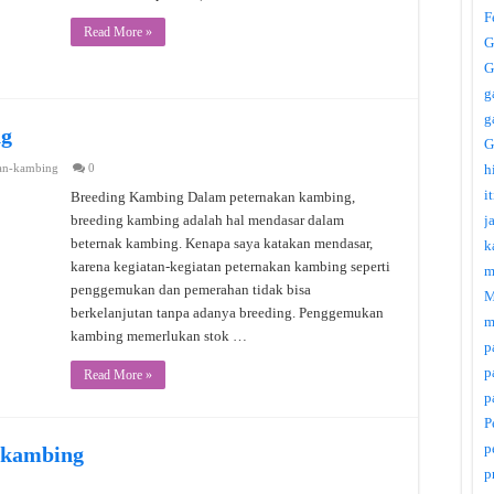
F
Read More »
G
G
g
g
ng
G
an-kambing
0
h
i
Breeding Kambing Dalam peternakan kambing,
breeding kambing adalah hal mendasar dalam
j
beternak kambing. Kenapa saya katakan mendasar,
k
karena kegiatan-kegiatan peternakan kambing seperti
m
penggemukan dan pemerahan tidak bisa
M
berkelanjutan tanpa adanya breeding. Penggemukan
m
kambing memerlukan stok …
p
p
Read More »
p
P
p
 kambing
p