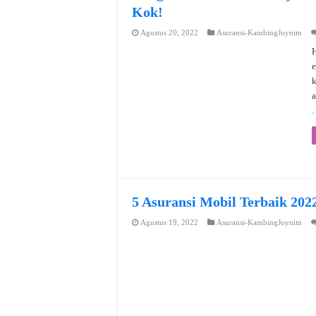
Kok!
Agustus 20, 2022
Asuransi-KambingJoynim
H
e
a
5 Asuransi Mobil Terbaik 202
Agustus 19, 2022
Asuransi-KambingJoynim