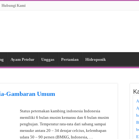
Hubungi Kami
ng
Ayam Petelur
Unggas
Pertanian
Hidroponik
Ka
esia-Gambaran Umum
A
A
Status peternakan kambing indonesia Indonesia
b
memiliki 6 bulan musim kemarau dan 6 bulan musim
B
penghujan. Temperatur rata-rata dari sabang sampai
b
merauke antara 20 – 34 derajar celcius, kelembapan
E
udara 50 – 90 persen (BMKG, Indonesia, …