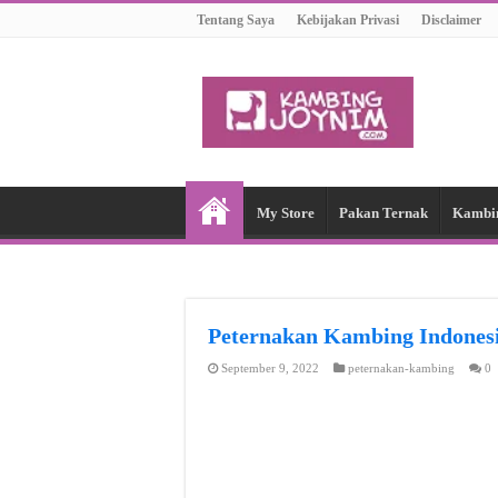
Tentang Saya
Kebijakan Privasi
Disclaimer
My Store
Pakan Ternak
Kambi
Peternakan Kambing Indon
September 9, 2022
peternakan-kambing
0