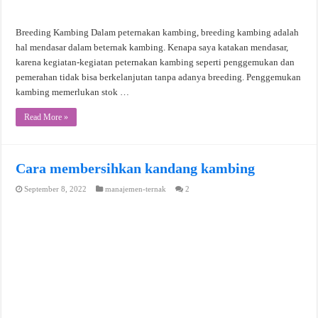
Breeding Kambing Dalam peternakan kambing, breeding kambing adalah
hal mendasar dalam beternak kambing. Kenapa saya katakan mendasar,
karena kegiatan-kegiatan peternakan kambing seperti penggemukan dan
pemerahan tidak bisa berkelanjutan tanpa adanya breeding. Penggemukan
kambing memerlukan stok …
Read More »
Cara membersihkan kandang kambing
September 8, 2022
manajemen-ternak
2