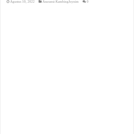
Agustus 10, 2022
Asuransi-KambingJoynim
0