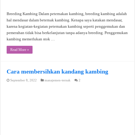
Breeding Kambing Dalam peternakan kambing, breeding kambing adalah
hal mendasar dalam beternak kambing. Kenapa saya katakan mendasar,
karena kegiatan-kegiatan peternakan kambing seperti penggemukan dan
pemerahan tidak bisa berkelanjutan tanpa adanya breeding. Penggemukan
kambing memerlukan stok …
Read More »
Cara membersihkan kandang kambing
September 8, 2022
manajemen-ternak
2