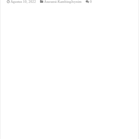
Agustus 10, 2022
Asuransi-KambingJoynim
0