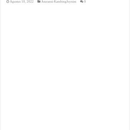
Agustus 10, 2022
Asuransi-KambingJoynim
0