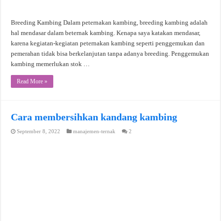
Breeding Kambing Dalam peternakan kambing, breeding kambing adalah
hal mendasar dalam beternak kambing. Kenapa saya katakan mendasar,
karena kegiatan-kegiatan peternakan kambing seperti penggemukan dan
pemerahan tidak bisa berkelanjutan tanpa adanya breeding. Penggemukan
kambing memerlukan stok …
Read More »
Cara membersihkan kandang kambing
September 8, 2022
manajemen-ternak
2