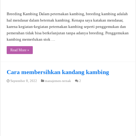
Breeding Kambing Dalam peternakan kambing, breeding kambing adalah
hal mendasar dalam beternak kambing. Kenapa saya katakan mendasar,
karena kegiatan-kegiatan peternakan kambing seperti penggemukan dan
pemerahan tidak bisa berkelanjutan tanpa adanya breeding. Penggemukan
kambing memerlukan stok …
Read More »
Cara membersihkan kandang kambing
September 8, 2022
manajemen-ternak
2