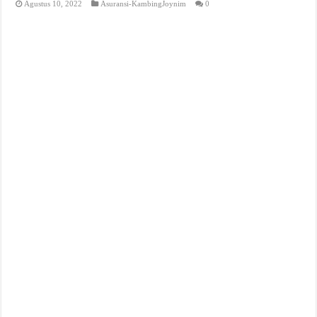
Agustus 10, 2022
Asuransi-KambingJoynim
0