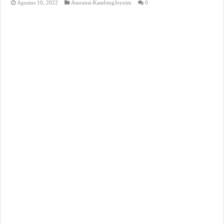
Agustus 10, 2022
Asuransi-KambingJoynim
0