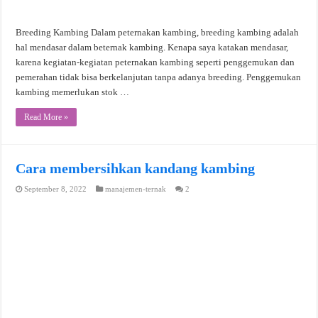
Breeding Kambing Dalam peternakan kambing, breeding kambing adalah
hal mendasar dalam beternak kambing. Kenapa saya katakan mendasar,
karena kegiatan-kegiatan peternakan kambing seperti penggemukan dan
pemerahan tidak bisa berkelanjutan tanpa adanya breeding. Penggemukan
kambing memerlukan stok …
Read More »
Cara membersihkan kandang kambing
September 8, 2022
manajemen-ternak
2