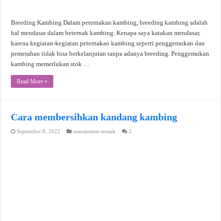
Breeding Kambing Dalam peternakan kambing, breeding kambing adalah
hal mendasar dalam beternak kambing. Kenapa saya katakan mendasar,
karena kegiatan-kegiatan peternakan kambing seperti penggemukan dan
pemerahan tidak bisa berkelanjutan tanpa adanya breeding. Penggemukan
kambing memerlukan stok …
Read More »
Cara membersihkan kandang kambing
September 8, 2022
manajemen-ternak
2