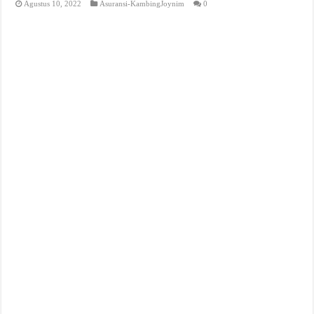
Agustus 10, 2022
Asuransi-KambingJoynim
0