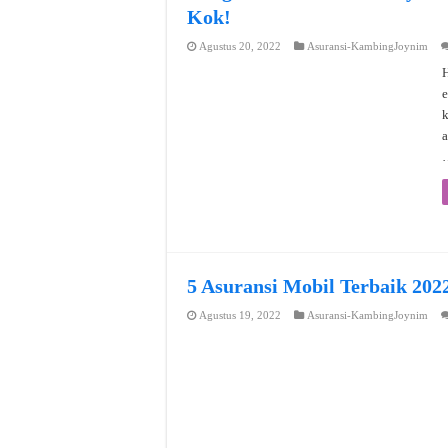
Kok!
Agustus 20, 2022
Asuransi-KambingJoynim
H
e
a
5 Asuransi Mobil Terbaik 202
Agustus 19, 2022
Asuransi-KambingJoynim