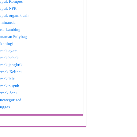
upuk Kompos
upuk NPK
upuk organik cair
uminansia
usu-kambing
anaman Polybag
eknologi
ernak ayam
ernak bebek
ernak jangkrik
ernak Kelinci
ernak lele
ernak puyuh
ernak Sapi
ncategorized
nggas