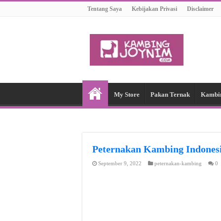
Tentang Saya
Kebijakan Privasi
Disclaimer
My Store
Pakan Ternak
Kambi
Peternakan Kambing Indon
September 9, 2022
peternakan-kambing
0