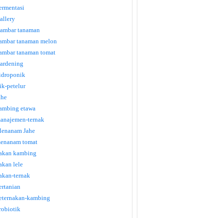
ermentasi
allery
ambar tanaman
ambar tanaman melon
ambar tanaman tomat
ardening
idroponik
tik-petelur
ahe
ambing etawa
anajemen-ternak
enanam Jahe
enanam tomat
akan kambing
akan lele
akan-ternak
ertanian
eternakan-kambing
robiotik