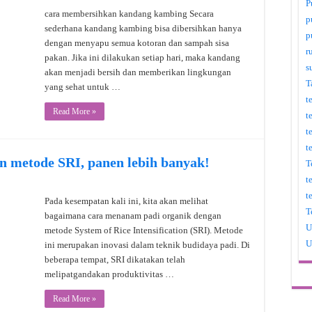
P
cara membersihkan kandang kambing Secara
p
sederhana kandang kambing bisa dibersihkan hanya
p
dengan menyapu semua kotoran dan sampah sisa
r
pakan. Jika ini dilakukan setiap hari, maka kandang
s
akan menjadi bersih dan memberikan lingkungan
T
yang sehat untuk …
t
Read More »
t
t
t
n metode SRI, panen lebih banyak!
T
t
t
Pada kesempatan kali ini, kita akan melihat
T
bagaimana cara menanam padi organik dengan
U
metode System of Rice Intensification (SRI). Metode
U
ini merupakan inovasi dalam teknik budidaya padi. Di
beberapa tempat, SRI dikatakan telah
melipatgandakan produktivitas …
Read More »