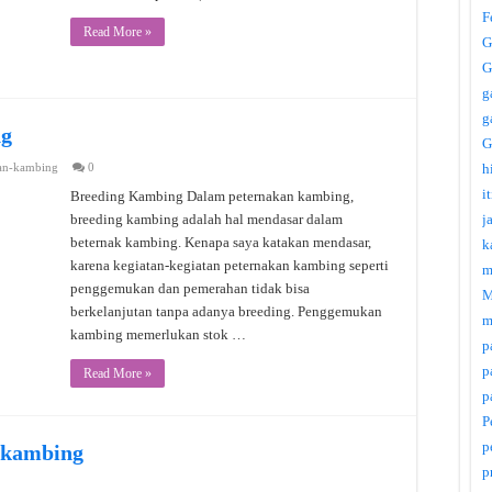
F
Read More »
G
G
g
g
ng
G
an-kambing
0
h
i
Breeding Kambing Dalam peternakan kambing,
breeding kambing adalah hal mendasar dalam
j
beternak kambing. Kenapa saya katakan mendasar,
k
karena kegiatan-kegiatan peternakan kambing seperti
m
penggemukan dan pemerahan tidak bisa
M
berkelanjutan tanpa adanya breeding. Penggemukan
m
kambing memerlukan stok …
p
p
Read More »
p
P
p
 kambing
p