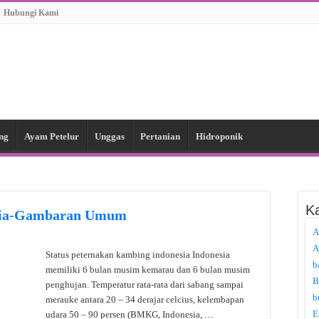
Hubungi Kami
ng
Ayam Petelur
Unggas
Pertanian
Hidroponik
Ka
esia-Gambaran Umum
A
A
Status peternakan kambing indonesia Indonesia
b
memiliki 6 bulan musim kemarau dan 6 bulan musim
B
penghujan. Temperatur rata-rata dari sabang sampai
b
merauke antara 20 – 34 derajar celcius, kelembapan
E
udara 50 – 90 persen (BMKG, Indonesia, …