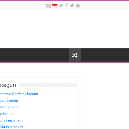
tegori
suransi-KambingJoynim
yam Petelur
awang putih
erkebun
unga matahari
M4 Peternakan