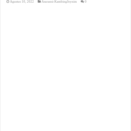
Agustus 10, 2022
Asuransi-KambingJoynim
0