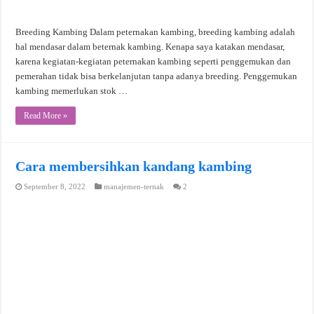
Breeding Kambing Dalam peternakan kambing, breeding kambing adalah
hal mendasar dalam beternak kambing. Kenapa saya katakan mendasar,
karena kegiatan-kegiatan peternakan kambing seperti penggemukan dan
pemerahan tidak bisa berkelanjutan tanpa adanya breeding. Penggemukan
kambing memerlukan stok …
Read More »
Cara membersihkan kandang kambing
September 8, 2022
manajemen-ternak
2