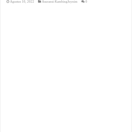
Agustus 10, 2022
Asuransi-KambingJoynim
0