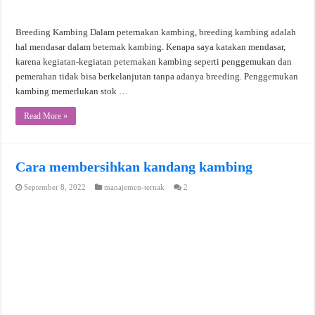
Breeding Kambing Dalam peternakan kambing, breeding kambing adalah
hal mendasar dalam beternak kambing. Kenapa saya katakan mendasar,
karena kegiatan-kegiatan peternakan kambing seperti penggemukan dan
pemerahan tidak bisa berkelanjutan tanpa adanya breeding. Penggemukan
kambing memerlukan stok …
Read More »
Cara membersihkan kandang kambing
September 8, 2022
manajemen-ternak
2