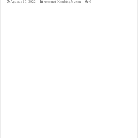
Agustus 10, 2022
Asuransi-KambingJoynim
0