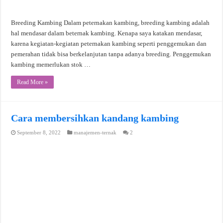
Breeding Kambing Dalam peternakan kambing, breeding kambing adalah
hal mendasar dalam beternak kambing. Kenapa saya katakan mendasar,
karena kegiatan-kegiatan peternakan kambing seperti penggemukan dan
pemerahan tidak bisa berkelanjutan tanpa adanya breeding. Penggemukan
kambing memerlukan stok …
Read More »
Cara membersihkan kandang kambing
September 8, 2022
manajemen-ternak
2