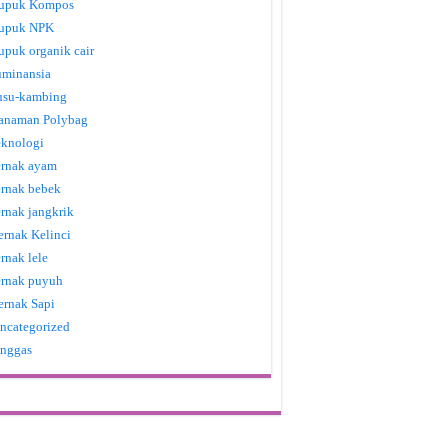
upuk Kompos
upuk NPK
upuk organik cair
uminansia
usu-kambing
anaman Polybag
eknologi
ernak ayam
ernak bebek
ernak jangkrik
ernak Kelinci
ernak lele
ernak puyuh
ernak Sapi
ncategorized
nggas