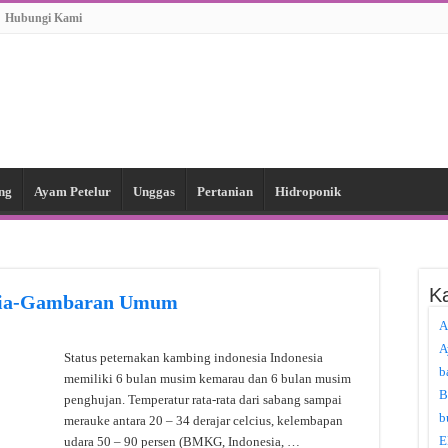
Hubungi Kami
ng
Ayam Petelur
Unggas
Pertanian
Hidroponik
Ka
esia-Gambaran Umum
A
A
Status peternakan kambing indonesia Indonesia
b
memiliki 6 bulan musim kemarau dan 6 bulan musim
B
penghujan. Temperatur rata-rata dari sabang sampai
b
merauke antara 20 – 34 derajar celcius, kelembapan
E
udara 50 – 90 persen (BMKG, Indonesia, …