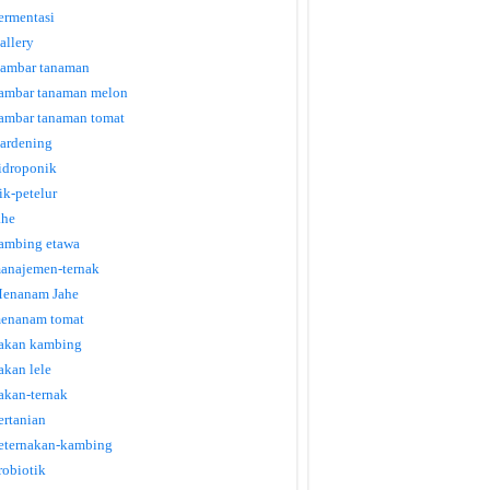
ermentasi
allery
ambar tanaman
ambar tanaman melon
ambar tanaman tomat
ardening
idroponik
tik-petelur
ahe
ambing etawa
anajemen-ternak
enanam Jahe
enanam tomat
akan kambing
akan lele
akan-ternak
ertanian
eternakan-kambing
robiotik