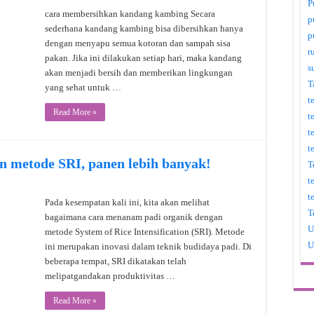
P
cara membersihkan kandang kambing Secara
p
sederhana kandang kambing bisa dibersihkan hanya
p
dengan menyapu semua kotoran dan sampah sisa
r
pakan. Jika ini dilakukan setiap hari, maka kandang
s
akan menjadi bersih dan memberikan lingkungan
T
yang sehat untuk …
t
Read More »
t
t
t
n metode SRI, panen lebih banyak!
T
t
t
Pada kesempatan kali ini, kita akan melihat
T
bagaimana cara menanam padi organik dengan
U
metode System of Rice Intensification (SRI). Metode
U
ini merupakan inovasi dalam teknik budidaya padi. Di
beberapa tempat, SRI dikatakan telah
melipatgandakan produktivitas …
Read More »