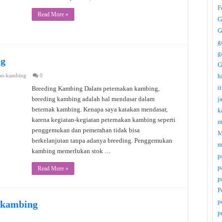
F
Read More »
G
G
g
g
ng
G
an-kambing
0
h
i
Breeding Kambing Dalam peternakan kambing,
breeding kambing adalah hal mendasar dalam
j
beternak kambing. Kenapa saya katakan mendasar,
k
karena kegiatan-kegiatan peternakan kambing seperti
m
penggemukan dan pemerahan tidak bisa
M
berkelanjutan tanpa adanya breeding. Penggemukan
m
kambing memerlukan stok …
p
p
Read More »
p
P
p
 kambing
p