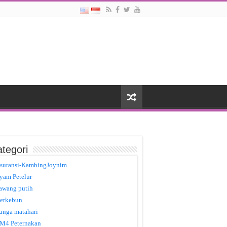
tegori
suransi-KambingJoynim
yam Petelur
awang putih
erkebun
unga matahari
M4 Peternakan