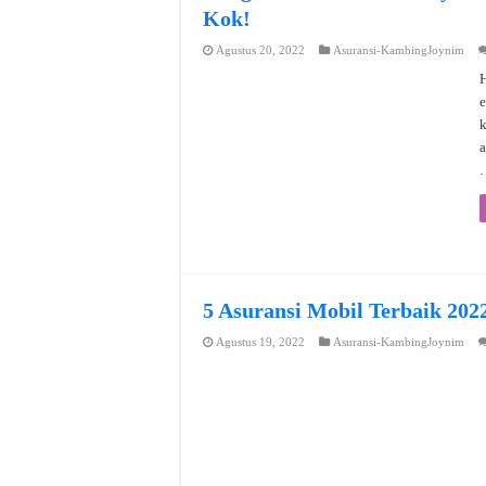
Kok!
Agustus 20, 2022
Asuransi-KambingJoynim
H
e
a
5 Asuransi Mobil Terbaik 202
Agustus 19, 2022
Asuransi-KambingJoynim