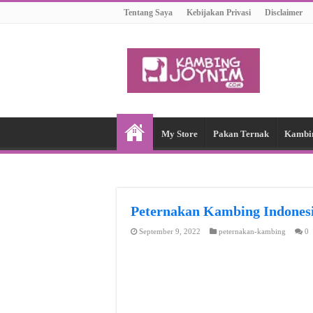
Tentang Saya
Kebijakan Privasi
Disclaimer
My Store
Pakan Ternak
Kambi
Peternakan Kambing Indon
September 9, 2022
peternakan-kambing
0