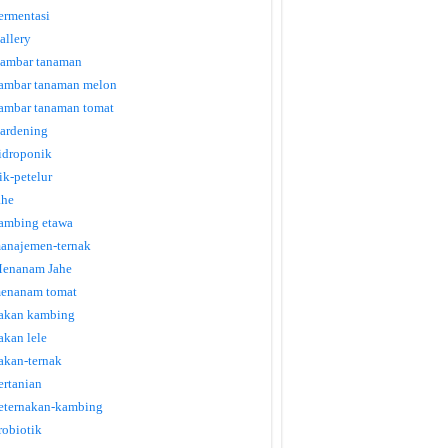
ermentasi
allery
ambar tanaman
ambar tanaman melon
ambar tanaman tomat
ardening
idroponik
tik-petelur
ahe
ambing etawa
anajemen-ternak
enanam Jahe
enanam tomat
akan kambing
akan lele
akan-ternak
ertanian
eternakan-kambing
robiotik