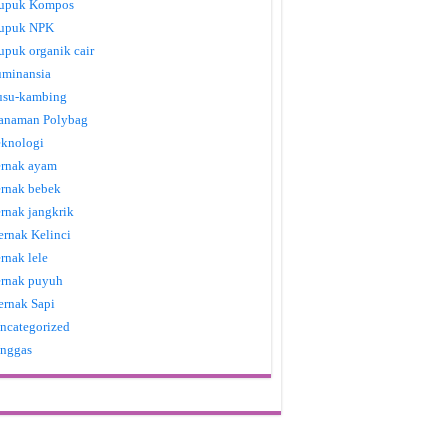
upuk Kompos
upuk NPK
upuk organik cair
uminansia
usu-kambing
anaman Polybag
eknologi
ernak ayam
ernak bebek
ernak jangkrik
ernak Kelinci
ernak lele
ernak puyuh
ernak Sapi
ncategorized
nggas