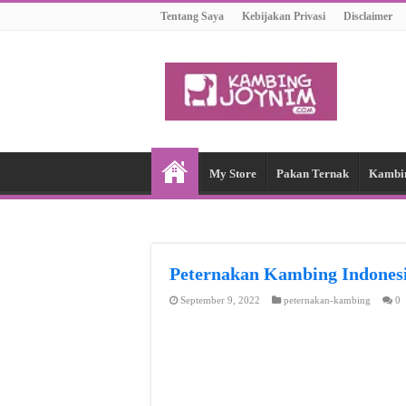
Tentang Saya
Kebijakan Privasi
Disclaimer
My Store
Pakan Ternak
Kambi
Peternakan Kambing Indon
September 9, 2022
peternakan-kambing
0