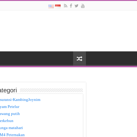
tegori
suransi-KambingJoynim
yam Petelur
awang putih
erkebun
unga matahari
M4 Peternakan