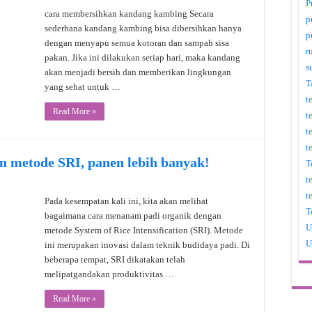
P
cara membersihkan kandang kambing Secara
p
sederhana kandang kambing bisa dibersihkan hanya
p
dengan menyapu semua kotoran dan sampah sisa
r
pakan. Jika ini dilakukan setiap hari, maka kandang
s
akan menjadi bersih dan memberikan lingkungan
T
yang sehat untuk …
t
Read More »
t
t
t
n metode SRI, panen lebih banyak!
T
t
t
Pada kesempatan kali ini, kita akan melihat
T
bagaimana cara menanam padi organik dengan
U
metode System of Rice Intensification (SRI). Metode
U
ini merupakan inovasi dalam teknik budidaya padi. Di
beberapa tempat, SRI dikatakan telah
melipatgandakan produktivitas …
Read More »