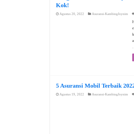
Kok!
Agustus 20, 2022
Asuransi-KambingJoynim
H
e
a
5 Asuransi Mobil Terbaik 202
Agustus 19, 2022
Asuransi-KambingJoynim