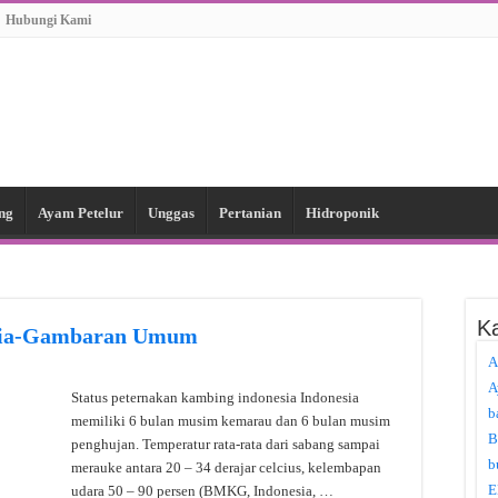
Hubungi Kami
ng
Ayam Petelur
Unggas
Pertanian
Hidroponik
Ka
esia-Gambaran Umum
A
A
Status peternakan kambing indonesia Indonesia
b
memiliki 6 bulan musim kemarau dan 6 bulan musim
B
penghujan. Temperatur rata-rata dari sabang sampai
b
merauke antara 20 – 34 derajar celcius, kelembapan
E
udara 50 – 90 persen (BMKG, Indonesia, …