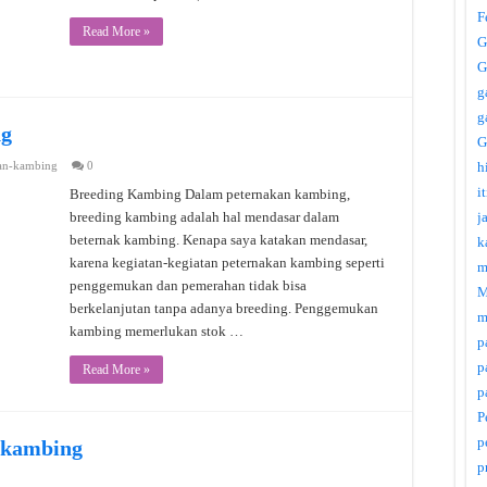
F
Read More »
G
G
g
g
ng
G
an-kambing
0
h
i
Breeding Kambing Dalam peternakan kambing,
breeding kambing adalah hal mendasar dalam
j
beternak kambing. Kenapa saya katakan mendasar,
k
karena kegiatan-kegiatan peternakan kambing seperti
m
penggemukan dan pemerahan tidak bisa
M
berkelanjutan tanpa adanya breeding. Penggemukan
m
kambing memerlukan stok …
p
p
Read More »
p
P
p
 kambing
p