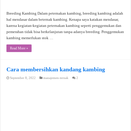
Breeding Kambing Dalam peternakan kambing, breeding kambing adalah
hal mendasar dalam beternak kambing. Kenapa saya katakan mendasar,
karena kegiatan-kegiatan peternakan kambing seperti penggemukan dan
pemerahan tidak bisa berkelanjutan tanpa adanya breeding. Penggemukan
kambing memerlukan stok …
Read More »
Cara membersihkan kandang kambing
September 8, 2022
manajemen-ternak
2