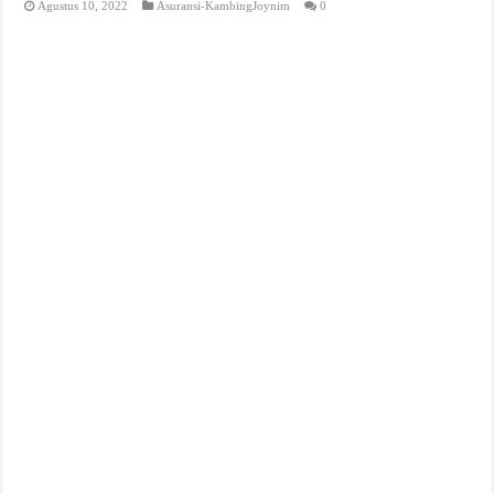
Agustus 10, 2022
Asuransi-KambingJoynim
0