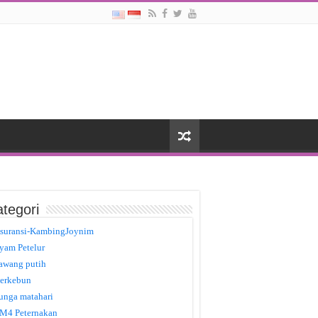
tegori
suransi-KambingJoynim
yam Petelur
awang putih
erkebun
unga matahari
M4 Peternakan