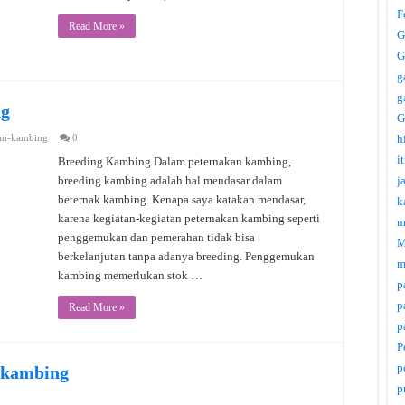
F
Read More »
G
G
g
g
ng
G
an-kambing
0
h
i
Breeding Kambing Dalam peternakan kambing,
breeding kambing adalah hal mendasar dalam
j
beternak kambing. Kenapa saya katakan mendasar,
k
karena kegiatan-kegiatan peternakan kambing seperti
m
penggemukan dan pemerahan tidak bisa
M
berkelanjutan tanpa adanya breeding. Penggemukan
m
kambing memerlukan stok …
p
p
Read More »
p
P
p
 kambing
p