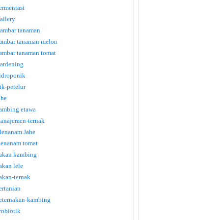
ermentasi
allery
ambar tanaman
ambar tanaman melon
ambar tanaman tomat
ardening
idroponik
tik-petelur
ahe
ambing etawa
anajemen-ternak
enanam Jahe
enanam tomat
akan kambing
akan lele
akan-ternak
ertanian
eternakan-kambing
robiotik