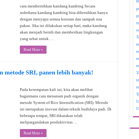
P
cara membersihkan kandang kambing Secara
p
sederhana kandang kambing bisa dibersihkan hanya
p
dengan menyapu semua kotoran dan sampah sisa
r
pakan. Jika ini dilakukan setiap hari, maka kandang
s
akan menjadi bersih dan memberikan lingkungan
T
yang sehat untuk …
t
Read More »
t
t
t
n metode SRI, panen lebih banyak!
T
t
t
Pada kesempatan kali ini, kita akan melihat
T
bagaimana cara menanam padi organik dengan
U
metode System of Rice Intensification (SRI). Metode
U
ini merupakan inovasi dalam teknik budidaya padi. Di
beberapa tempat, SRI dikatakan telah
melipatgandakan produktivitas …
Read More »