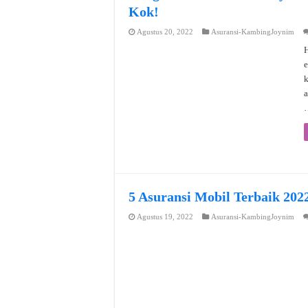
Kok!
Agustus 20, 2022
Asuransi-KambingJoynim
H
e
a
5 Asuransi Mobil Terbaik 202
Agustus 19, 2022
Asuransi-KambingJoynim