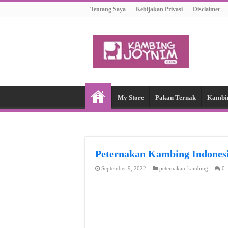
Tentang Saya
Kebijakan Privasi
Disclaimer
My Store
Pakan Ternak
Kambi
Peternakan Kambing Indon
September 9, 2022
peternakan-kambing
0