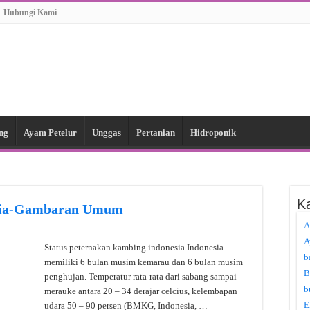
Hubungi Kami
ng
Ayam Petelur
Unggas
Pertanian
Hidroponik
Ka
esia-Gambaran Umum
A
A
Status peternakan kambing indonesia Indonesia
b
memiliki 6 bulan musim kemarau dan 6 bulan musim
B
penghujan. Temperatur rata-rata dari sabang sampai
b
merauke antara 20 – 34 derajar celcius, kelembapan
E
udara 50 – 90 persen (BMKG, Indonesia, …