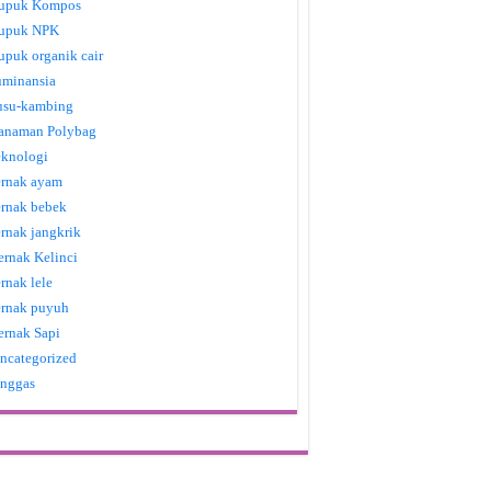
upuk Kompos
upuk NPK
upuk organik cair
uminansia
usu-kambing
anaman Polybag
eknologi
ernak ayam
ernak bebek
ernak jangkrik
ernak Kelinci
ernak lele
ernak puyuh
ernak Sapi
ncategorized
nggas