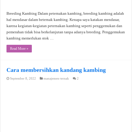
Breeding Kambing Dalam peternakan kambing, breeding kambing adalah
hal mendasar dalam beternak kambing. Kenapa saya katakan mendasar,
karena kegiatan-kegiatan peternakan kambing seperti penggemukan dan
pemerahan tidak bisa berkelanjutan tanpa adanya breeding. Penggemukan
kambing memerlukan stok …
Read More »
Cara membersihkan kandang kambing
September 8, 2022
manajemen-ternak
2