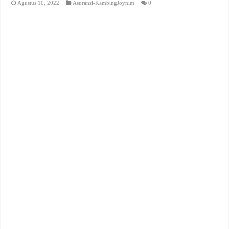
Agustus 10, 2022
Asuransi-KambingJoynim
0