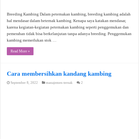
Breeding Kambing Dalam peternakan kambing, breeding kambing adalah
hal mendasar dalam beternak kambing. Kenapa saya katakan mendasar,
karena kegiatan-kegiatan peternakan kambing seperti penggemukan dan
pemerahan tidak bisa berkelanjutan tanpa adanya breeding. Penggemukan
kambing memerlukan stok …
Read More »
Cara membersihkan kandang kambing
September 8, 2022
manajemen-ternak
2