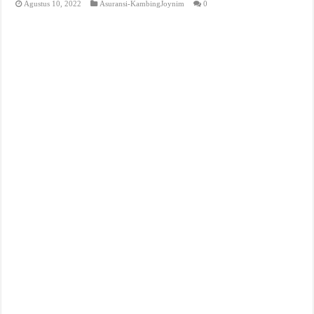
Agustus 10, 2022
Asuransi-KambingJoynim
0