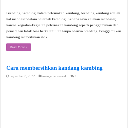
Breeding Kambing Dalam peternakan kambing, breeding kambing adalah
hal mendasar dalam beternak kambing. Kenapa saya katakan mendasar,
karena kegiatan-kegiatan peternakan kambing seperti penggemukan dan
pemerahan tidak bisa berkelanjutan tanpa adanya breeding. Penggemukan
kambing memerlukan stok …
Read More »
Cara membersihkan kandang kambing
September 8, 2022
manajemen-ternak
2