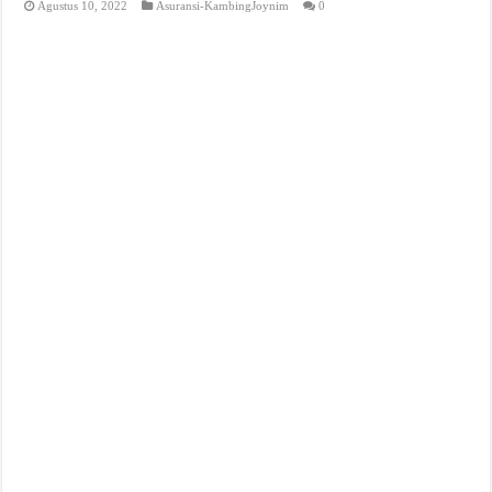
Agustus 10, 2022
Asuransi-KambingJoynim
0